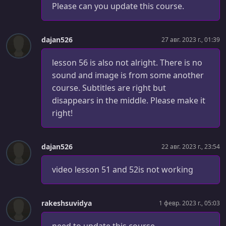
УРОК 41.
00:01:18
Please can you update this course.
Android Dependencies
УРОК 42.
00:01:14
dajan526
27 авг. 2023 г., 01:39
Android Project Setup
lesson 56 is also not alright. There is no
УРОК 43.
00:01:26
More Android Dependencies!
sound and image is from some another
course. Subtitles are right but
УРОК 44.
00:01:52
disappears in the middle. Please make it
Android Emulator Creation
right!
УРОК 45.
00:01:28
Flutter Startup
dajan526
22 авг. 2023 г., 23:54
УРОК 46.
00:00:24
Finished Android Setup
video lesson 51 and 52is not working
УРОК 47.
00:01:07
iOS on Mac Setup
rakeshsuvidya
1 февр. 2023 г., 05:03
УРОК 48.
00:00:37