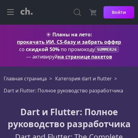
Войти
☀️
Планы на лето:
прокачать ИИ, CS-базу и забрать оффер
со
скидкой 50%
по промокоду
SUMMER26
— активируй
на странице пакетов
Главная страница
Категория dart и flutter
Dart и Flutter: Полное руководство разработчика
Dart и Flutter: Полное
руководство разработчика
Dart and Flutter: The Complete