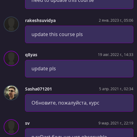
need to update this course
XCode Setup
УРОК 49.
00:01:45
rakeshsuvidya
2 янв. 2023 г., 05:06
iOS Simulator Startup
update this course pls
УРОК 50.
00:00:24
App Startup
УРОК 51.
00:03:40
q8yas
19 авг. 2022 г., 14:33
Flutter Install
update pls
УРОК 52.
00:02:48
More Flutter Installation
Sasha071201
5 апр. 2021 г., 02:34
УРОК 53.
00:00:48
Android Install
Обновите, пожалуйста, курс
УРОК 54.
00:01:04
Additional Dependencies
sv
9 мар. 2021 г., 22:19
УРОК 55.
00:00:54
Generating a Project