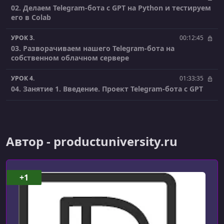
02. Делаем Telegram-бота c GPT на Python и тестируем
его в Colab
УРОК 3.
00:12:45
03. Разворачиваем нашего Telegram-бота на
собственном облачном сервере
УРОК 4.
01:33:35
04. Занятие 1. Введение. Проект Telegram-бота с GPT
УРОК 5.
01:35:20
05. Занятие 2. Telegram-бот с GPT. Docker. Основы
Python
Автор - productuniversity.ru
УРОК 6.
01:46:55
06. Python и ИИ с нуля. Декабрь 23 - Product Unity
+1
УРОК 7.
01:57:35
07. Python и ИИ с нуля. Декабрь 23 - Product Unity
УРОК 8.
01:57:49
08. Python и ИИ с нуля. Декабрь 23 - Product Unity