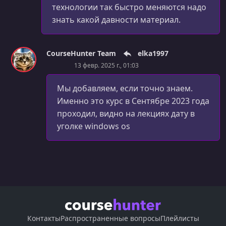
технологии так быстро меняются надо
30. Вебинар Финальное задание
знать какой давности материал.
УРОК 31.
01:27:21
31. Занятие 20. Тайминг и профайлинг
CourseHunter Team
elka1997
УРОК 32.
01:27:56
13 февр. 2025 г., 01:03
32. Занятие 22
Мы добавляем, если точно знаем.
УРОК 33.
01:52:51
Именно это курс в Сентябре 2023 года
33. Урок
проходил, видно на лекциях дату в
УРОК 34.
01:34:23
уголке windows os
34. Урок
УРОК 35.
01:29:35
35. Урок
Контакты
Распространенные вопросы
Плейлисты