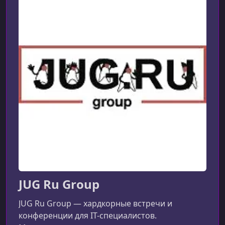
УРОК 8.
00:45:42
Композиционное тестирование на Python
УРОК 9.
00:49:12
Эволюция Python: прогресс или тупик
УРОК 10.
00:48:45
Векторы атак: взгляд разработчика
УРОК 11.
00:45:57
Python + Rust = ?
УРОК 12.
00:30:14
«100 к 1» на подведении итогов онлайн-части PiterPy
2023
УРОК 13.
00:46:37
Типичные задачи биоинформатики
JUG Ru Group
УРОК 14.
00:18:43
JUG Ru Group — хардкорные встречи и
Открытие офлайн-части конференции PiterPy 2023
конференции для IT-специалистов.