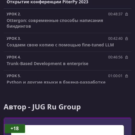
Открытие конференции PiterPy 2023
УРОК 2.
00:48:37
Ottergon: современные способы написания
биндингов
УРОК 3.
00:42:40
Создаем свою копию с помощью fine-tuned LLM
УРОК 4.
00:46:56
Trunk-Based Development в enterprise
УРОК 5.
01:00:01
Python и другие языки в бэкенд-разработке
УРОК 6.
00:38:26
Как выжать максимум из Code Review. Бусидо
Автор - JUG Ru Group
программиста
УРОК 7.
00:29:49
Monkey patching
+18