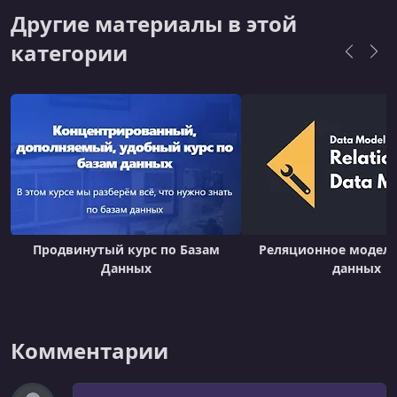
(например, проектирование систем вроде
Другие материалы в этой
Uber или Twitter).Платформа также
категории
предоставляет возможность пройти пробные
собесед
Продвинутый курс по Базам
Реляционное модел
Данных
данных
Комментарии
Комментарий