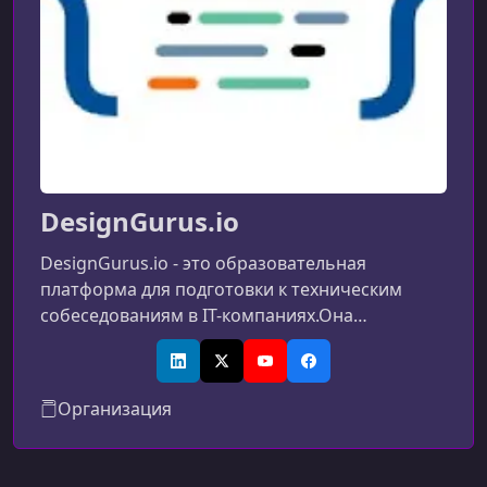
DesignGurus.io
DesignGurus.io - это образовательная
платформа для подготовки к техническим
собеседованиям в IT-компаниях.Она
предлагает курсы по системному дизайну,
алгоритмам, структурам данных и
LinkedIn
X (Twitter)
YouTube
Facebook
поведенческим вопросам, созданные
Организация
инженерами из ведущих технологических
компаний.Формат обучения основан на
понятных паттернах и реальных примерах