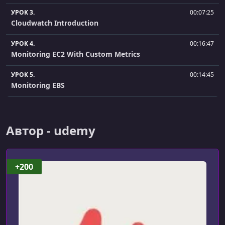
УРОК 3.
00:07:25
Cloudwatch Introduction
УРОК 4.
00:16:47
Monitoring EC2 With Custom Metrics
УРОК 5.
00:14:45
Monitoring EBS
УРОК 6.
00:16:13
Monitoring ELB
Автор - udemy
УРОК 7.
00:05:47
Monitoring Elasticache
+200
УРОК 8.
00:06:32
Metrics From Multiple Regions & Custom Dashboards
УРОК 9.
00:02:57
Create A Billing Alarm