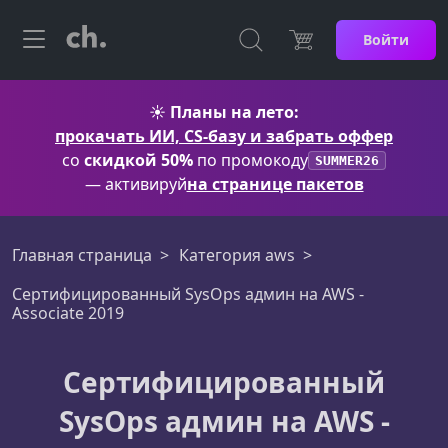
Войти
☀️
Планы на лето:
прокачать ИИ, CS-базу и забрать оффер
со
скидкой 50%
по промокоду
SUMMER26
— активируй
на странице пакетов
Главная страница
Категория aws
Сертифицированный SysOps админ на AWS -
Associate 2019
Сертифицированный
SysOps админ на AWS -