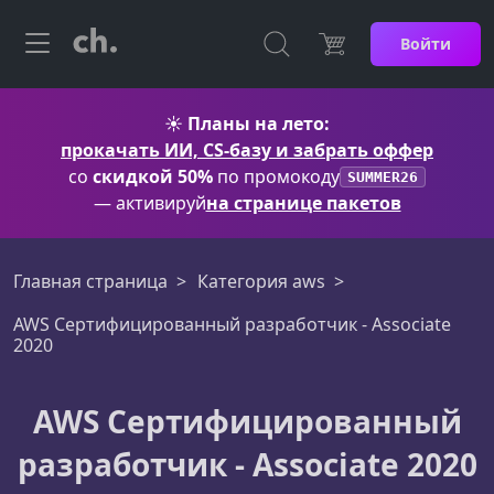
Войти
☀️
Планы на лето:
прокачать ИИ, CS-базу и забрать оффер
со
скидкой 50%
по промокоду
SUMMER26
— активируй
на странице пакетов
Главная страница
Категория aws
AWS Сертифицированный разработчик - Associate
2020
AWS Сертифицированный
разработчик - Associate 2020