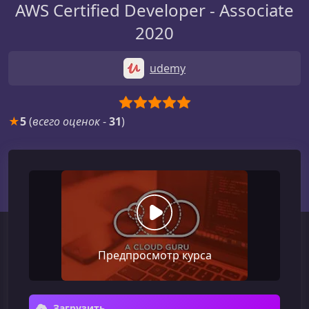
AWS Certified Developer - Associate
2020
udemy
★
5
(
всего оценок
-
31
)
Предпросмотр курса
Загрузить