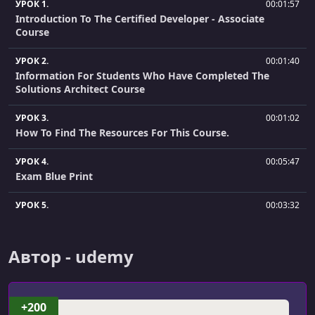
УРОК 1.
00:01:57
Introduction To The Certified Developer - Associate
Course
УРОК 2.
00:01:40
Information For Students Who Have Completed The
Solutions Architect Course
УРОК 3.
00:01:02
How To Find The Resources For This Course.
УРОК 4.
00:05:47
Exam Blue Print
УРОК 5.
00:03:32
The Free Alexa Skill For Amazon Echo
УРОК 6.
00:05:02
Автор - udemy
IAM 101
УРОК 7.
00:19:24
+200
IAM Lab