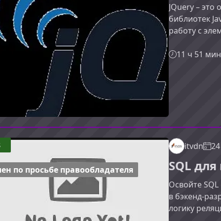
JQuery – это
библиотек Ja
работу с эле
анимациями и
вам быстро о
11 ч 51 мин
научиться пр
вы узнаете в
образом, что
практике из
библиотеки. 
8
itvdn
24
SQL дл
ен по просьбе правообладателя
Освойте SQL 
в бэкенд‑раз
логику реляц
писать запро