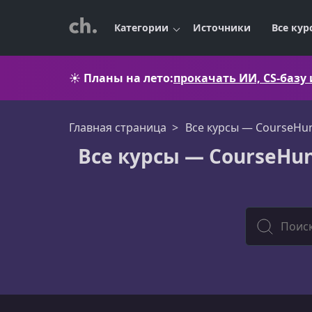
Категории
Источники
Все кур
☀️
Планы на лето:
прокачать ИИ, CS-базу
Главная страница
Все курсы — CourseHun
Все курсы — CourseHu
Все курсы