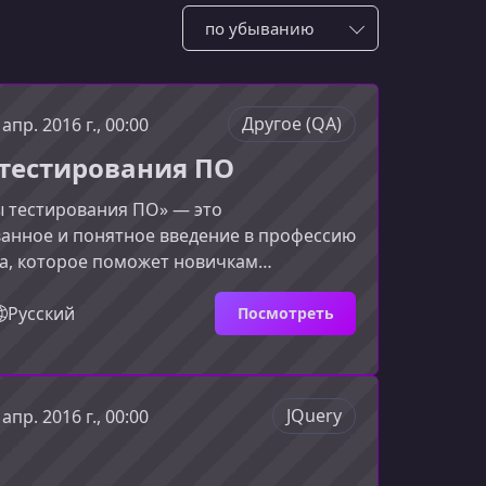
Сотировать по:
Другое (QA)
 апр. 2016 г., 00:00
тестирования ПО
ы тестирования ПО» — это
ванное и понятное введение в профессию
а, которое поможет новичкам
в ключевых принципах и начать
гаться в IT. Материал подается доступно
Русский
Посмотреть
 чтобы вы могли как можно быстрее
ания на деле.Что даст курс «Основы
я ПО»Программа курса помогает
JQuery
 апр. 2016 г., 00:00
ь фундаментальные знания о
, его целях и ключевых задачах. После