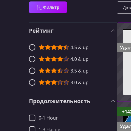
Сорти
Фильтр
Рейтинг
4.5 & up
Удал
4.0 & up
3.5 & up
3.0 & up
Продолжительность
+14
0-1 Hour
Удал
1-3 Часов