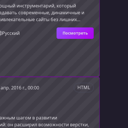
мощный инструментарий, который
оздавать современные, динамичные и
ривлекательные сайты без лишних
ромоздкого JavaScript. Этот курс
е прокачать навыки оформления и
Русский
Посмотреть
ерфейсов, сделав твою разработку
о проще, чище и профессиональнее.Что
е CSS3CSS3 — это не просто набор
елая экосистема возможностей для
ектов, которые раньше казались д
HTML
 апр. 2016 г., 00:00
важным шагом в развитии
ий: он расширил возможности верстки,