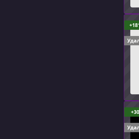
+18
Удал
+3
Удал