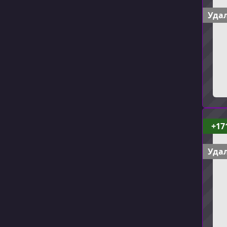
Удал
+17
Удал