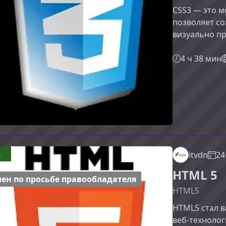
CSS3 — это 
позволяет с
визуально п
библиотек и г
поможет теб
4 ч 38 мин
анимации инт
одновременн
даёт изучени
свойств, а ц
создания эфф
8
itvdn
24
HTML 5
ен по просьбе правообладателя
HTML5
HTML5 стал 
веб‑технолог