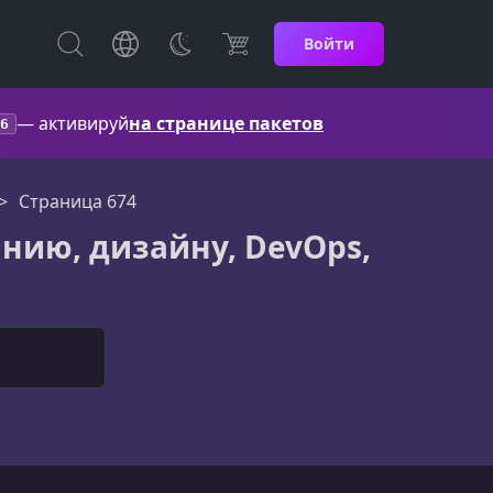
Войти
— активируй
на странице пакетов
6
Страница 674
нию, дизайну, DevOps,