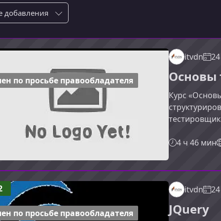
ровка по:
itvdn
24
Основы 
ен по просьбе правообладателя
Курс «Основ
структуриро
тестировщик
разобраться 
уверенно дви
4 ч 46 мин
и практично,
применить зн
тестировани
2
itvdn
24
сформироват
тестировании
JQuery
ен по просьбе правообладателя
прохож