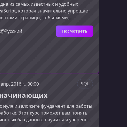
 одна из самых известных и удобных
vaScript, которая значительно упрощает
ментами страницы, событиями,
 AJAX‑запросами. Этот курс позволит
своить ключевые возможности JQuery и
Русский
Посмотреть
именять её в реальных веб‑проектах.Что
 этом курсеВидеокурс построен таким
бы вы смогли последовательно и на
учить основные функции и возможности
Акцент
SQL
 апр. 2016 г., 00:00
я начинающих
с нуля и заложите фундамент для работы
работке. Этот курс поможет вам понять
ионных баз данных, научиться уверенно
сы и избегать типичных ошибок,