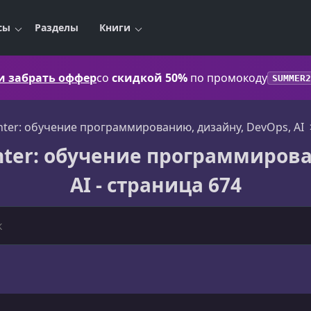
сы
Разделы
Книги
 и забрать оффер
со
скидкой 50%
по промокоду
SUMMER2
ter: обучение программированию, дизайну, DevOps, AI
nter: обучение программирова
AI - страница 674