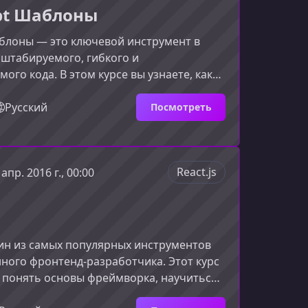
ipt Шаблоны
otstrap к
аблоны — это ключевой инструмент в
штабируемого, гибкого и
ого кода. В этом курсе вы узнаете, как
ложные техники проектирования,
ь проверенные шаблоны и избегать
Русский
Посмотреть
ённых антишаблонов, формируя
ьный уровень владения JavaScript.Что
 этом курсеМатериал курса охватывает
React.js
 апр. 2016 г., 00:00
тальные, так и продвинутые концепции
ограммирования, позволяя эффе
дин из самых популярных инструментов
ного фронтенд‑разработчика. Этот курс
 понять основы фреймворка, научиться
омпонентами и создать собственные