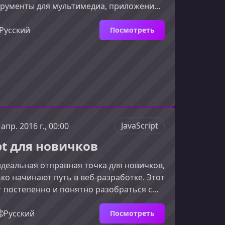
трументы для мультимедиа, приложений
ности. Этот курс поможет тем, кто уже
овами HTML, углубить свои знания и
Русский
Посмотреть
современный стандарт, максимально
о преимущества.Что нового в HTML5 по
HTML4HTML5 был создан как ответ на
требования к веб‑разработке. Он
 расширил набор инстру
JavaScript
 апр. 2016 г., 00:00
pt для новичков
 идеальная отправная точка для новичков,
ко начинают путь в веб‑разработке. Этот
 постепенно и понятно разобраться с
ыка, освоить ключевые концепции и
рактическим навыкам, необходимым для
Русский
Посмотреть