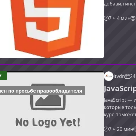
добавил инс
и интерактив
знаком с осн
7 ч 4 мин
перейти на 
используя ег
сравнению с 
современные 
значительно
7
itvdn
24
JavaScri
ен по просьбе правообладателя
JavaScript —
которые толь
курс поможет
основами яз
перейти к п
7 ч 20 мин