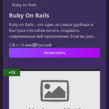
Ruby on Rails
Ruby On Rails
Ruby on Rails – это один из самых удобных и
быстрых способов начать создавать
современные веб‑приложения. Если вы уже
освоили основы Ruby и хотите перейти к
8 ч 13 мин
Русский
реальной практике, этот курс поможет понять
Посмотреть
принципы фреймворка, освоить структуру
Rails‑проектов и научиться создавать
полноценные серверные приложения.О
курсеКурс посвящён фреймворку Ruby on Rails
+13
– популярному и мощному инструменту для
разработки веб‑приложений. Материал
построен таким