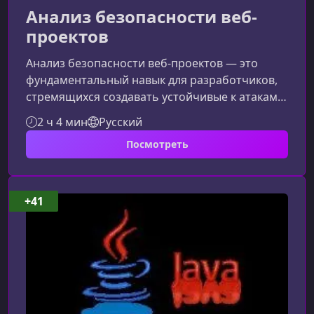
Анализ безопасности веб-
проектов
Анализ безопасности веб‑проектов — это
фундаментальный навык для разработчиков,
стремящихся создавать устойчивые к атакам
приложения. Этот курс помогает понять
2 ч 4 мин
Русский
ключевые риски веб‑среды и выстроить
Посмотреть
процесс безопасной разработки на
практике.Что дает обучениеКурс формирует
целостное понимание того, как устроены
угрозы веб‑приложений и какие подходы
+41
позволяют минимизировать уязвимости ещё
на ранних этапах разработки. Освоение
принципов архитект