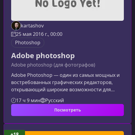
kartashov
25 мая 2016 г., 00:00
Photoshop
Adobe photoshop
Adobe photoshop (для фотографов)
Adobe Photoshop — один из самых мощных и
востребованных графических редакторов,
открывающий широкие возможности для
обработки изображений, ретуши,
17 ч 9 мин
Русский
тонирования и подготовки фотографий для
Посмотреть
веба и полиграфии. Этот курс поможет быстро
и уверенно освоить ключевые инструменты
Photoshop и сопутствующих программ для
работы с фотографией.Чему вы научитесь на
+18