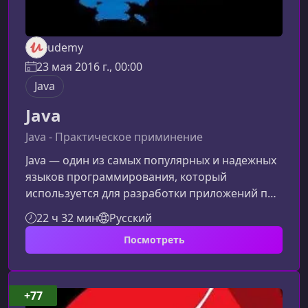
udemy
23 мая 2016 г., 00:00
Java
Java
Java - Практическое приминение
Java — один из самых популярных и надежных
языков программирования, который
используется для разработки приложений под
различные устройства и платформы. Этот курс
22 ч 32 мин
Русский
поможет вам с нуля освоить основы Java и
Посмотреть
понять, как язык применяется в реальной
разработке.О курсеКурс ориентирован на
начинающих разработчиков, которые хотят
познакомиться с Java и освоить принципы
+77