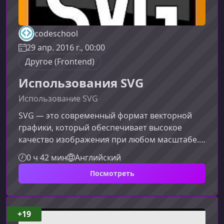
codeschool
29 апр. 2016 г., 00:00
Другое (Frontend)
Использования SVG
Использование SVG
SVG — это современный формат векторной
графики, который обеспечивает высокое
качество изображения при любом масштабе.
В этом курсе вы узнаете, как эффективно
0 ч 42 мин
Английский
использовать SVG для иконок, иллюстраций и
Посмотреть
декоративных элементов на сайте.Что такое
SVG и почему он важенSVG (Scalable Vector
Graphics) — это формат графики на основе
XML, который позволяет отображать четкие
+19
изображения на любых устройствах и