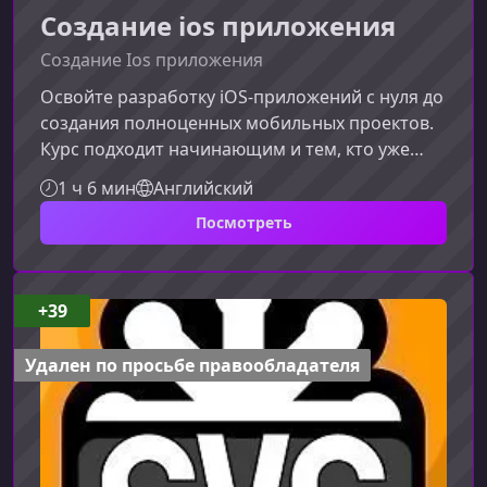
Создание ios приложения
Создание Ios приложения
Освойте разработку iOS‑приложений с нуля до
создания полноценных мобильных проектов.
Курс подходит начинающим и тем, кто уже
пробовал Swift, но хочет получить
1 ч 6 мин
Английский
структурированное обучение, практику и
Посмотреть
уверенные навыки разработки под iOS.О
курсеКурс последовательно проведёт вас
через все этапы создания мобильных
приложений для iPhone и iPad. Вы освоите
+39
работу в Xcode, изучите Swift, научитесь
создавать интерфейсы на UIKit и SwiftUI,
Удален по просьбе правообладателя
разберётесь с нав