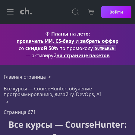
Войти
☀️
Планы на лето:
прокачать ИИ, CS-базу и забрать оффер
со
скидкой 50%
по промокоду
SUMMER26
— активируй
на странице пакетов
Главная страница
Все курсы — CourseHunter: обучение
программированию, дизайну, DevOps, AI
Страница 671
Все курсы — CourseHunter: