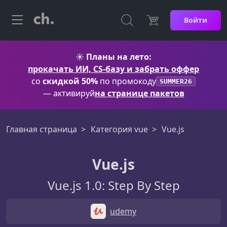
Войти
☀️
Планы на лето:
прокачать ИИ, CS-базу и забрать оффер
со
скидкой 50%
по промокоду
SUMMER26
— активируй
на странице пакетов
Главная страница
Категория vue
Vue.js
Vue.js
Vue.js 1.0: Step By Step
udemy