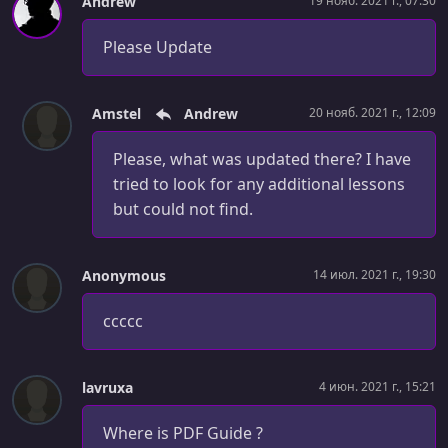
Andrew
19 нояб. 2021 г., 07:30
УРОК 29.
00:08:01
Asynchronous Basics
Please Update
УРОК 30.
00:18:15
Call Stack, Callback Queue, and Event Loop
Amstel
Andrew
20 нояб. 2021 г., 12:09
УРОК 31.
00:24:32
Please, what was updated there? I have
Making HTTP Requests
tried to look for any additional lessons
УРОК 32.
00:19:42
but could not find.
Customizing HTTP Requests
УРОК 33.
00:18:32
Anonymous
14 июл. 2021 г., 19:30
An HTTP Request Challenge
ccccc
УРОК 34.
00:18:43
Handling Errors
lavruxa
4 июн. 2021 г., 15:21
УРОК 35.
00:16:19
The Callback Function
Where is PDF Guide ?