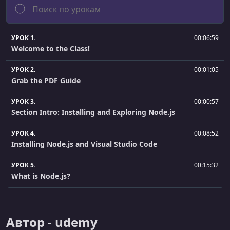
Поиск
УРОК 1.
00:06:59
Welcome to the Class!
УРОК 2.
00:01:05
Grab the PDF Guide
УРОК 3.
00:00:57
Section Intro: Installing and Exploring Node.js
УРОК 4.
00:08:52
Installing Node.js and Visual Studio Code
УРОК 5.
00:15:32
What is Node.js?
УРОК 6.
00:16:25
Why Should I Use Node.js?
Автор - udemy
УРОК 7.
00:06:20