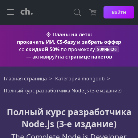
Войти
☀️
Планы на лето:
прокачать ИИ, CS-базу и забрать оффер
со
скидкой 50%
по промокоду
SUMMER26
— активируй
на странице пакетов
Главная страница
Категория mongodb
Полный курс разработчика Node.js (3-е издание)
Полный курс разработчика
Node.js (3-е издание)
The Complete Node.js Developer