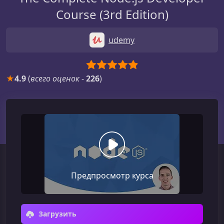
Course (3rd Edition)
udemy
★
4.9
(
всего оценок
-
226
)
Предпросмотр курса
Загрузить