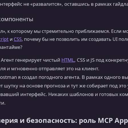
интерфейс не «развалится», оставшись в рамках гайдл
 компоненты
ел», к которому мы стремительно приближаемся. Если 
cript
и
CSS
, почему бы не позволить им создавать UI по
рантайме?
Агент генерирует чистый
HTML
, CSS и JS под конкр
ля и мгновенно отправляет это на клиент.
ostman я создал погодного агента. В рамках одного вы
т шутку на основе прогноза и тут же собирает под эт
овавший интерфейс. Никаких шаблонов и готовых ко
ти.
ерия и безопасность: роль MCP App