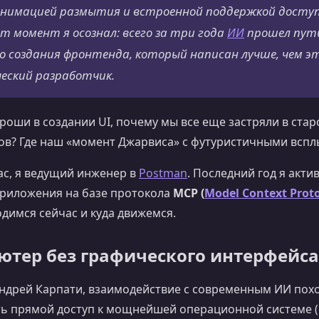
 анимацией размытия и встроенной поддержкой досту
этот момент я осознал: всего за три года
ИИ
прошел пут
о создания фронтенда, который написан лучше, чем эт
ский разработчик.
ороши в создании UI, почему мы все еще застряли в ста
ов? Где наш «момент Джарвиса» с футуристичными вс
ас, я ведущий инженер в
Postman
. Последний год я акти
риложения на базе протокола
MCP (
Model Context Prot
одимся сейчас и куда движемся.
тер без графического интерфейса
ндрей Карпати, взаимодействие с современным ИИ похо
ть прямой доступ к мощнейшей операционной системе (