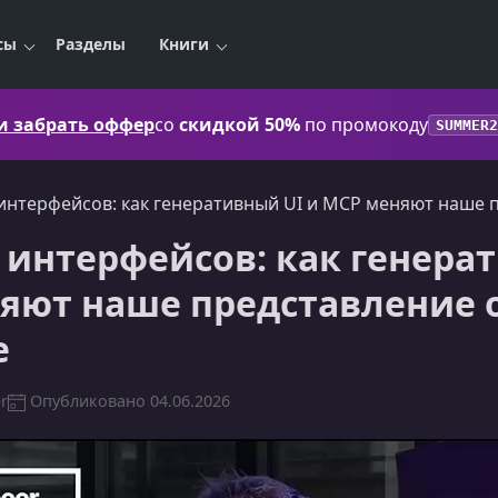
сы
Разделы
Книги
 и забрать оффер
со
скидкой 50%
по промокоду
SUMMER2
интерфейсов: как генеративный UI и MCP меняют наше 
интерфейсов: как генера
яют наше представление 
е
r
Опубликовано
04.06.2026