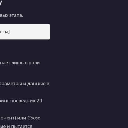
у
вых этапа.
упает лишь в роли
 параметры и данные в
ринг последних 20
понент) или
Goose
ые и пытается