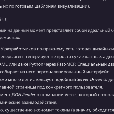
ь их по готовым шаблонам визуализации).
 UI
рый на данный момент представляет собой идеальный б
уемостью.
У разработчиков по-прежнему есть готовая дизайн-си
еперь агент генерирует не просто сухие данные, а де
AML или даже Python через Fast-MCP. Специальный дви
и собирает из него персонализированный интерфейс.
 уже много лет использует подобный
Server-Driven UI
дл
лавной страницы под конкретного пользователя.
умент
JSON Render
от компании Vercel, который позвол
мические взаимодействия.
о, существенно экономит токены (а значит, обходится