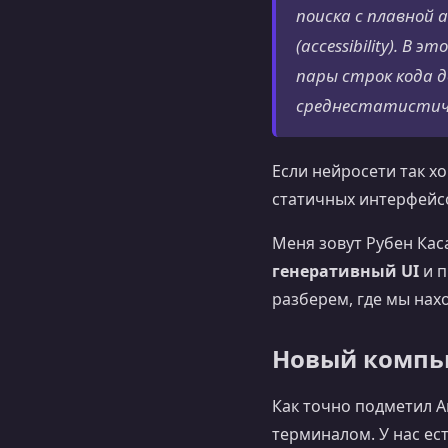
поиска с плавной
(accessibility). В 
пары строк кода д
среднестатистиче
Если нейросети так х
статичных интерфейс
Меня зовут Рубен Кас
генеративный UI
и п
разберем, где мы нах
Новый компью
Как точно подметил А
терминалом. У нас ес