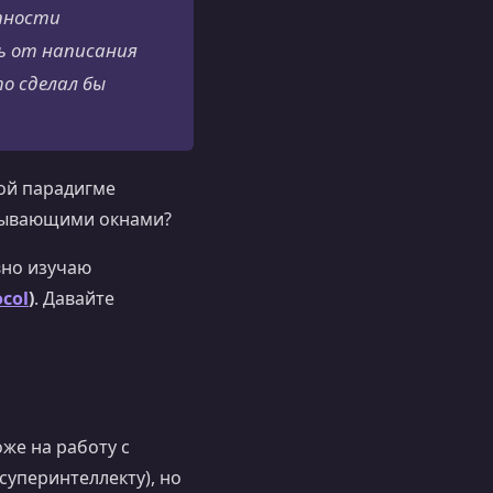
пности
ь от написания
о сделал бы
рой парадигме
плывающими окнами?
вно изучаю
ocol
)
. Давайте
же на работу с
суперинтеллекту), но