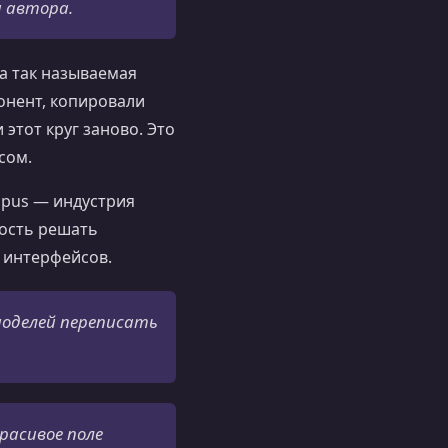
а автора.
а так называемая
онент, копировали
 этот круг заново. Это
сом.
Opus — индустрия
ность решать
 интерфейсов.
моделей переписать
красивое поле