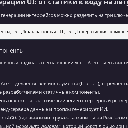
ерации UI: от статики к коду на лет
 генерации интерфейсов можно разделить на три ключе
мпоненты
ненный подход на сегодняшний день. Агент здесь выст
Агент делает вызов инструмента (tool call), передает
е разработчиками статичные компоненты.
ень похоже на классический клиент-серверный ренде
экенд-сервера данные и пропсы генерирует ИИ.
кол
AGUI
(где вызов инструмента мапится на React-ком
нкцией
Goose Auto Visualizer
, который берет любые данн