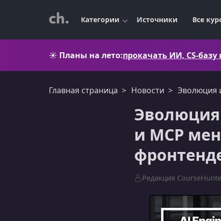
Категории
Источники
Все кур
☀️
Планы на лето:
прокачать ИИ, CS-базу
Главная страница
Новости
Эволюция 
Эволюция 
и MCP мен
фронтенд
Редакция CourseHunte