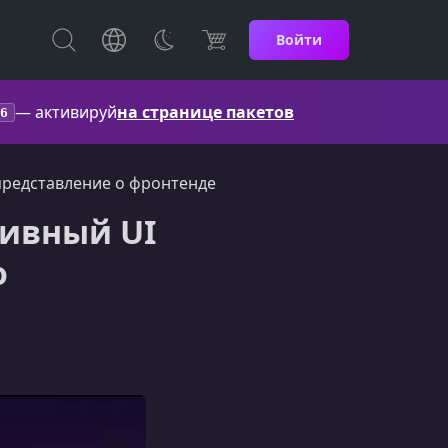
Войти
— активируй
на странице пакетов
6
представление о фронтенде
тивный UI
о