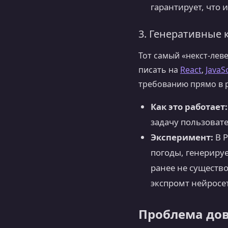
гарантирует, что 
3. Генеративные
Тот самый «некст-лев
писать на
React
,
JavaS
требованию прямо в 
Как это работает:
задачу пользовате
Эксперимент:
В P
погоды, генерируе
ранее не существ
экспромт нейросе
Проблема дов