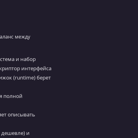
аланс между
стема и набор
скриптор интерфейса
жок (runtime) берет
я полной
яет описывать
 дешевле) и