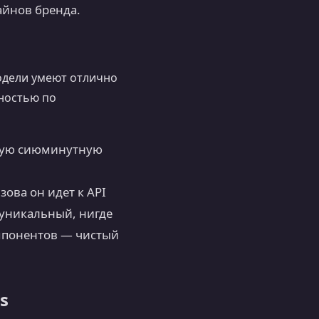
айнов бренда.
модели умеют отлично
лностью по
етную сиюминутную
зова он идет к API
о уникальный, нигде
мпонентов — чистый
s