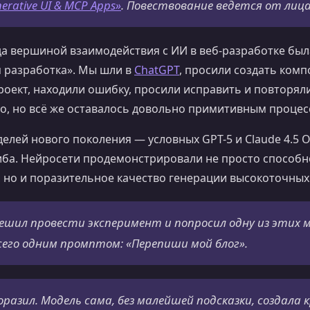
erative UI & MCP Apps»
. Повествование ведется от лиц
да вершиной взаимодействия с ИИ в веб-разработке был
я разработка». Мы шли в
ChatGPT
, просили создать комп
проект, находили ошибку, просили исправить и повторяли
ло, но всё же оставалось довольно примитивным процес
елей нового поколения — условных GPT-5 и Claude 4.5 
гиба. Нейросети продемонстрировали не просто способ
 но и поразительное качество генерации высокоточных
ешил провести эксперимент и попросил одну из этих 
всего одним промптом:
«Перепиши мой блог»
.
разил. Модель сама, без малейшей подсказки, создала 