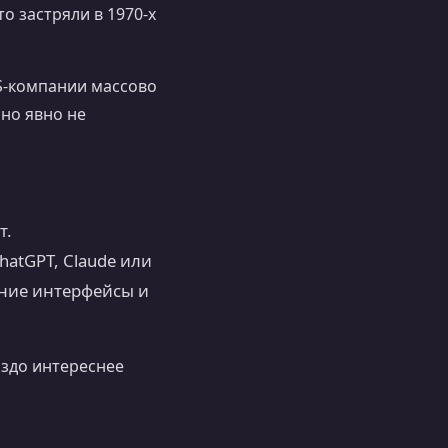
о застряли в 1970-х
aS-компании массово
 но явно не
т.
atGPT, Claude или
нние интерфейсы и
аздо интереснее