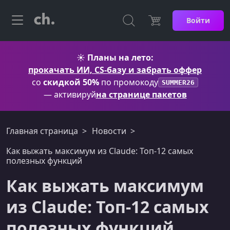
Войти
☀️
Планы на лето:
прокачать ИИ, CS-базу и забрать оффер
со
скидкой 50%
по промокоду
SUMMER26
— активируй
на странице пакетов
Главная страница
Новости
Как выжать максимум из Claude: Топ-12 самых
полезных функций
Как выжать максимум
из Claude: Топ-12 самых
полезных функций