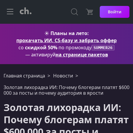
Войти
☀️
Планы на лето:
прокачать ИИ, CS-базу и забрать оффер
со
скидкой 50%
по промокоду
SUMMER26
— активируй
на странице пакетов
Главная страница
Новости
Золотая лихорадка ИИ: Почему блогерам платят $600
000 за посты и почему аудитория в ярости
Золотая лихорадка ИИ:
Почему блогерам платят
$600 000 за посты и