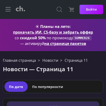
Войти
☀️
Планы на лето:
прокачать ИИ, CS-базу и забрать оффер
со
скидкой 50%
по промокоду
SUMMER26
— активируй
на странице пакетов
Главная страница
Новости
Страница 11
Новости — Страница 11
По дате
По популярности