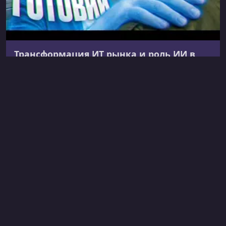
Трансформация ИТ рынка и роль ИИ в
индустрии
ИТ‑рынок переживает трансформацию: спад, смена
ролей, влияние ИИ. Кризис очищает индустрию,
усиливает конкуренцию и стимулирует рост, а
локальные модели меняют ...
23.05.2026
Редакция CourseHunter
+3