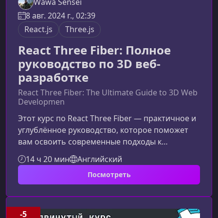
Wawa Sensei
8 авг. 2024 г., 02:39
React.js
Three.js
React Three Fiber: Полное
руководство по 3D веб-
разработке
React Three Fiber: The Ultimate Guide to 3D Web
Developmen
Этот курс по React Three Fiber — практичное и
углублённое руководство, которое поможет
вам освоить современные подходы к
созданию 3D‑графики в браузере. Контент
14 ч 20 мин
Английский
оптимизирован под ключевые запросы о 3D
Посмотреть
веб‑разработке, Three.js, R3F и создании
интерактивных сцен, что улучшает поисковую
видимость и облегчает восприятие для
пользователей.Что это за курс и чему он вас
-5