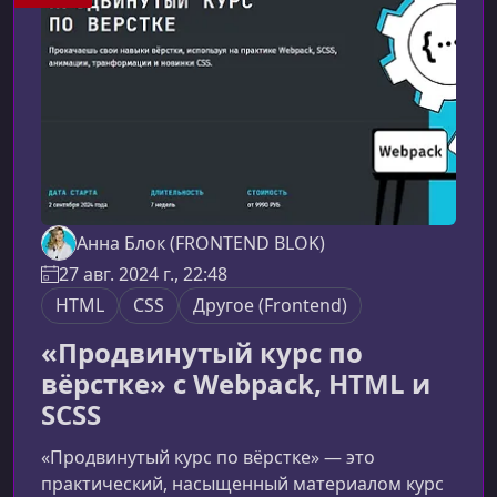
научитКурс знакомит вас с технологией React
Three Fiber — популярной библиотекой,
Анна Блок (FRONTEND BLOK)
27 авг. 2024 г., 22:48
HTML
CSS
Другое (Frontend)
«Продвинутый курс по
вёрстке» с Webpack, HTML и
SCSS
«Продвинутый курс по вёрстке» — это
практический, насыщенный материалом курс