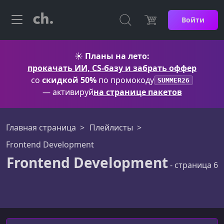
Войти
☀️
Планы на лето:
прокачать ИИ, CS-базу и забрать оффер
со
скидкой 50%
по промокоду
SUMMER26
— активируй
на странице пакетов
Главная страница
Плейлисты
Frontend Development
Frontend Development
- страница 6