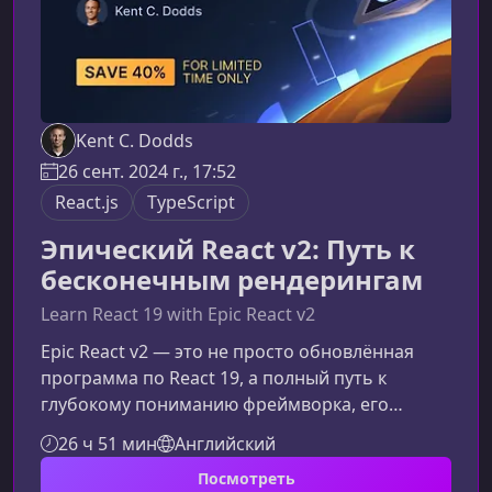
Kent C. Dodds
26 сент. 2024 г., 17:52
React.js
TypeScript
Эпический React v2: Путь к
бесконечным рендерингам
Learn React 19 with Epic React v2
Epic React v2 — это не просто обновлённая
программа по React 19, а полный путь к
глубокому пониманию фреймворка, его
фундаментальных принципов и новейших
26 ч 51 мин
Английский
возможностей. Если вы хотите писать
Посмотреть
быстрее, увереннее и профессиональнее —