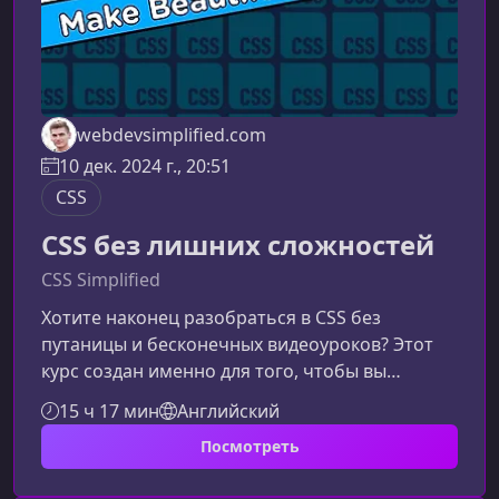
webdevsimplified.com
10 дек. 2024 г., 20:51
CSS
CSS без лишних сложностей
CSS Simplified
Хотите наконец разобраться в CSS без
путаницы и бесконечных видеоуроков? Этот
курс создан именно для того, чтобы вы
быстро, уверенно и без лишних сложностей
15 ч 17 мин
Английский
освоили современный CSS и смогли
Посмотреть
применять знания в реальных проектах уже в
процессе обучения.Что вы получите от