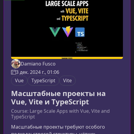
гибкая коллекция компонентов, основанная на
TailwindCSS и Radix UI. Она даёт
разработчикам контроль
Damiano Fusco
3 дек. 2024 г., 01:06
Vue
TypeScript
Vite
Масштабные проекты на
Vue, Vite и TypeScript
Course: Large Scale Apps with Vue, Vite and
TypeScript
Масштабные проекты требуют особого