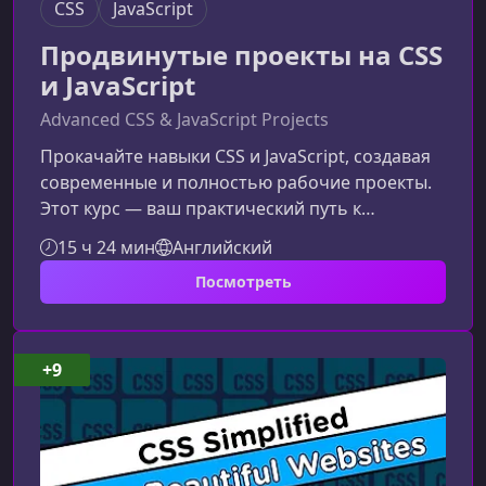
CSS
JavaScript
Продвинутые проекты на CSS
и JavaScript
Advanced CSS & JavaScript Projects
Прокачайте навыки CSS и JavaScript, создавая
современные и полностью рабочие проекты.
Этот курс — ваш практический путь к
созданию динамичных интерфейсов,
15 ч 24 мин
Английский
управлению данными, работе с API и
Посмотреть
превращению идей в настоящие веб-
приложения.Чему вы научитесьКурс
ориентирован на разработчиков, которые
хотят углубить знания CSS и JavaScript и
+9
перейти к самостоятельной разработке
функциональных приложений. Создание
интерактивных интерфейсов с использ