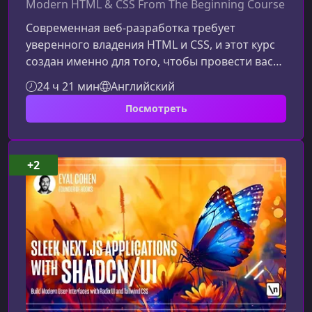
Modern HTML & CSS From The Beginning Course
Современная веб-разработка требует
уверенного владения HTML и CSS, и этот курс
создан именно для того, чтобы провести вас
путь от базовой разметки до
24 ч 21 мин
Английский
профессиональных интерфейсов. Материал
Посмотреть
подается структурировано, практично и
ориентирован на реальное применение.Что
представляет собой курс по HTML и CSS
2.0Обновлённая программа охватывает
+2
фундаментальные концепции и современные
практики, включая продвинутые CSS‑техники,
адаптивную вёрстку и ра