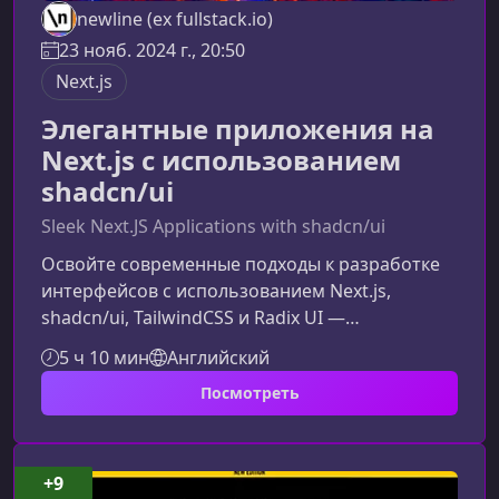
newline (ex fullstack.io)
23 нояб. 2024 г., 20:50
Next.js
Элегантные приложения на
Next.js с использованием
shadcn/ui
Sleek Next.JS Applications with shadcn/ui
Освойте современные подходы к разработке
интерфейсов с использованием Next.js,
shadcn/ui, TailwindCSS и Radix UI —
инструментов, которые формируют стандарт
5 ч 10 мин
Английский
фронтенда нового поколения. Этот материал
Посмотреть
поможет вам глубже понять возможности
курса и оценить, какие навыки вы
приобретёте.Что представляет собой
shadcn/ui и почему он важенShadcn/ui — это
+9