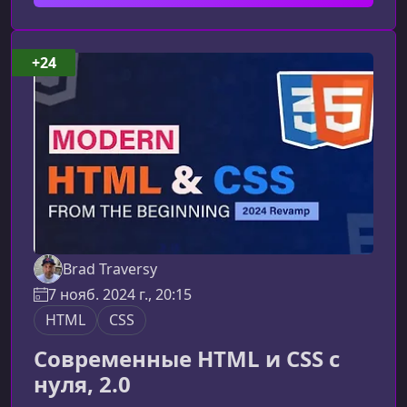
этот курс станет вашим главным
инструментом роста.Почему React 19 — это
новая эпоха для разработчиковReact 19
+24
приносит три ключевых изменения, которые
полностью меняют подход к разработке
интерфейсов. В Epic React v2
Brad Traversy
7 нояб. 2024 г., 20:15
HTML
CSS
Современные HTML и CSS с
нуля, 2.0