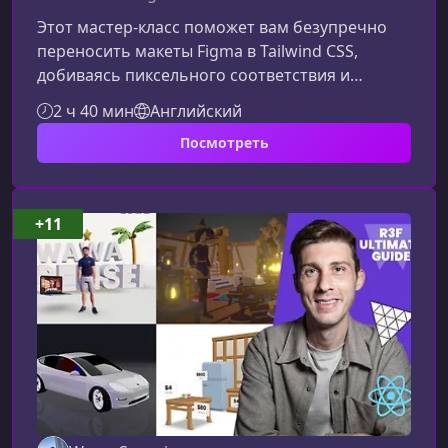
Этот мастер‑класс поможет вам безупречно
переносить макеты Figma в Tailwind CSS,
добиваясь пиксельного соответствия и
полной согласованности между дизайном и
2 ч 40 мин
Английский
кодом. Материал структурирован так, чтобы
Посмотреть
вы шаг за шагом научились анализировать
дизайн, выстраивать адаптивную логику,
использовать современные возможности CSS
и Tailwind, а также создавать интерактивные и
+11
анимированные интерфейсы.Что вы узнаете в
ходе мастер‑классаКурс сочетает фундаме