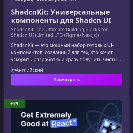
ShadcnKit: Универсальные
компоненты для Shadcn UI
ShadcnKit: The Ultimate Building Blocks for
Shadcn UI (Limited LTD (Figma+NextJs))
ShadcnKit — это мощный набор готовых UI-
компонентов, созданный для тех, кто хочет
ускорить разработку и сразу получить чистый,
стильный и современный интерфейс. Если вы
Английский
цените скорость, визуальную точность и
Посмотреть
гибкость — этот набор станет идеальным
фундаментом для ваших проектов на базе
shadcnUI и Next.js.Что такое ShadcnKit и кому
он подойдетShadcnKit — это универсальная
+73
коллекция мини‑компонентов, шаблонов
посадочных страниц, панелей управлени