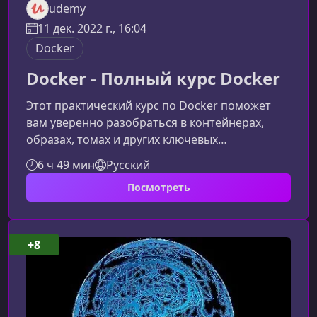
udemy
11 дек. 2022 г., 16:04
Docker
Docker - Полный курс Docker
Этот практический курс по Docker поможет
вам уверенно разобраться в контейнерах,
образах, томах и других ключевых
инструментах экосистемы. Материал подается
6 ч 49 мин
Русский
через реальные примеры и упражнения,
Посмотреть
чтобы вы не только изучили теорию, но и
смогли применять Docker в рабочих проектах
уже во время обучения.Что вы изучите в этом
курсеКурс охватывает все этапы работы с
+8
Docker — от установки до создания сложных
многоконтейнерных приложений. Вы
научитесь р