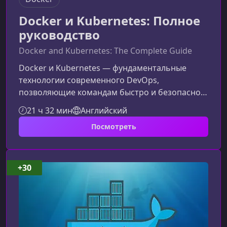
Docker и Kubernetes: Полное
руководство
Docker and Kubernetes: The Complete Guide
Docker и Kubernetes — фундаментальные
технологии современного DevOps,
позволяющие командам быстро и безопасно
создавать, тестировать и развертывать
21 ч 32 мин
Английский
приложения. В этом материале вы узнаете, как
Посмотреть
курс поможет овладеть контейнеризацией,
CI/CD, облачными развертываниями и
построением производственных
Kubernetes‑кластеров с нуля.Чему вы
+30
научитесь на курсеКурс объединяет
практические навыки, необходимые
инженерам DevOps, backend‑разработчикам и
всем,