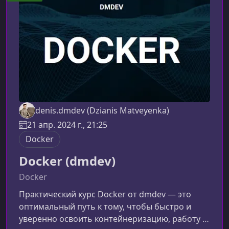
реальных рабочих задач и практических
примеров. Участники разберут ключевые
техники создания над
denis.dmdev (Dzianis Matveyenka)
21 апр. 2024 г., 21:25
Docker
Docker (dmdev)
Docker
Практический курс Docker от dmdev — это
оптимальный путь к тому, чтобы быстро и
уверенно освоить контейнеризацию, работу с