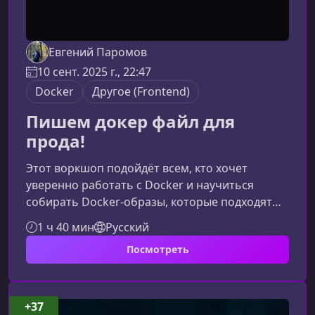
Евгений Паромов
10 сент. 2025 г., 22:47
Docker
Другое (Frontend)
Пишем докер файл для
прода!
Этот воркшоп подойдёт всем, кто хочет
уверенно работать с Docker и научиться
собирать Docker‑образы, которые подходят
для продакшена. Вы разберёте внутренние
1 ч 40 мин
Русский
механизмы контейнеризации, оптимизацию
Посмотреть
сборки и эффективные техники разработки,
которые помогут ускорять процессы и
избегать типичных ошибок.Что вы узнаете на
воркшопеПрограмма строится вокруг
+37