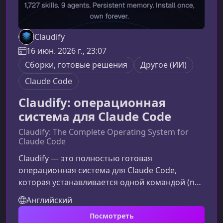
Claudify
16 июн. 2026 г., 23:07
Сборки, готовые решения
Другое (ИИ)
Claude Code
Claudify: операционная
система для Claude Code
Claudify: The Complete Operating System for
Claude Code
Claudify — это полностью готовая
операционная система для Claude Code,
которая устанавливается одной командой (npx
create-claudify) и превращает обычный
Английский
терминал в мощную автономную среду
Посмотреть
разработки и управления проектами. Система