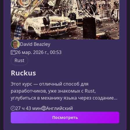
David Beazley
26 мар. 2026 г., 00:53
Rust
Ruckus
Этот курс — отличный способ для
разработчиков, уже знакомых с Rust,
углубиться в механику языка через создание
собственного мини-языка программирования.
27 ч 43 мин
Английский
Материал подаётся практично и интенсивно,
Посмотреть
что помогает быстрее понять сложные
концепции владения, заимствования и