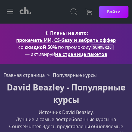
Войти
☀️
Планы на лето:
прокачать ИИ, CS-базу и забрать оффер
со
скидкой 50%
по промокоду
SUMMER26
— активируй
на странице пакетов
Главная страница
Популярные курсы
David Beazley - Популярные
курсы
Источник David Beazley.
Лучшие и самые востребованные курсы на
CourseHunter. Здесь представлены обновляемые