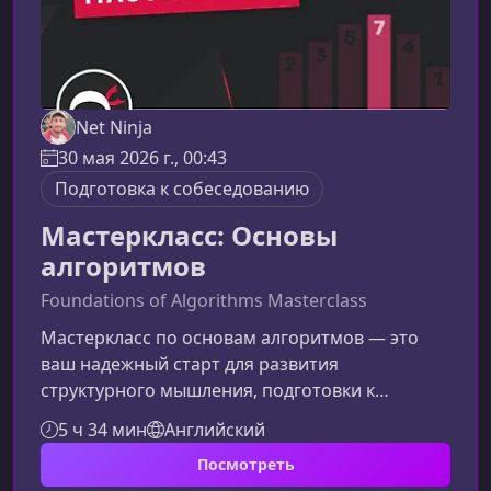
Net Ninja
30 мая 2026 г., 00:43
Подготовка к собеседованию
Мастеркласс: Основы
алгоритмов
Foundations of Algorithms Masterclass
Мастеркласс по основам алгоритмов — это
ваш надежный старт для развития
структурного мышления, подготовки к
техническим собеседованиям и уверенной
5 ч 34 мин
Английский
работы с задачами любой сложности. Курс
Посмотреть
объясняет сложные темы простым языком и