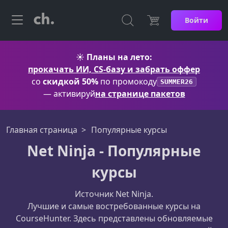
Войти
☀️
Планы на лето:
прокачать ИИ, CS-базу и забрать оффер
со
скидкой 50%
по промокоду
SUMMER26
— активируй
на странице пакетов
Главная страница
Популярные курсы
Net Ninja - Популярные
курсы
Источник Net Ninja.
Лучшие и самые востребованные курсы на
CourseHunter. Здесь представлены обновляемые