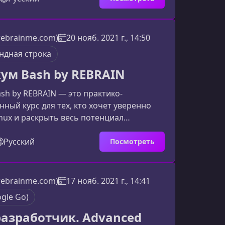
рограмма создана для тех, кто хочет
оектировать отказоустойчивые,
мые и производительные сервисы на
(rebrainme.com)
20 нояб. 2021 г., 14:50
ие задачи решает практикумУчастники
андная строка
программу с разными целями, но чащ
ум Bash by REBRAIN
sh by REBRAIN — это практико-
ный курс для тех, кто хочет уверенно
inux и раскрыть весь потенциал
роки. Если вы хотите автоматизировать
ть собственные скрипты и понимать, как
Русский
Посмотреть
лочка Bash изнутри — этот курс станет
равной точкой.Что представляет собой
ма охватывает ключевые аспекты работы
(rebrainme.com)
17 нояб. 2021 г., 14:41
азовых команд до написания собственных
gle Go)
ова
разработчик. Advanced