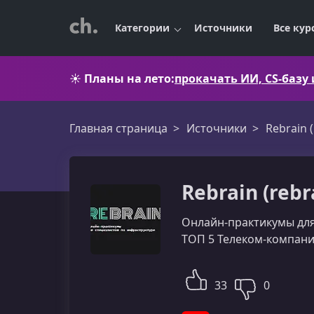
Категории
Источники
Все кур
☀️
Планы на лето:
прокачать ИИ, CS-базу
Главная страница
Источники
Rebrain 
Rebrain (reb
Онлайн-практикумы для
ТОП 5 Телеком-компаний
33
0