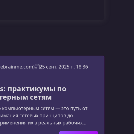
(rebrainme.com)
25 сент. 2025 г., 18:36
s: практикумы по
терным сетям
о компьютерным сетям — это путь от
нимания сетевых принципов до
применения их в реальных рабочих
с поможет вам разложить по полочкам