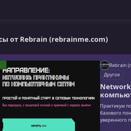
сы от Rebrain (rebrainme.com)
2
Rebrain 
Другое
Network
компью
Практикум п
базового по
уверенного 
задачах. Кур