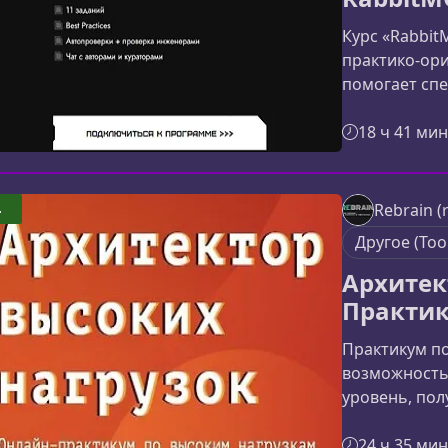
Курс «Rabbit
практико‑ор
помогает спе
сообщений, 
проектирова
18 ч 41 мин
Материал под
операций до
RabbitMQ в 
4
Rebrain 
рассчитано н
Другое (Too
системами, к
Архитек
Практик
Практикум по
возможность
уровень, пол
высоконагру
востребован
24 ч 35 мин