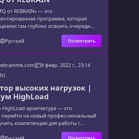
MQ от REBRAIN» — это
иентированная программа, которая
циалистам глубоко освоить очереди
понять тонкости AMQP и научиться
ть надежные системы обмена данными.
Русский
Посмотреть
аётся структурировано, от базовых
 продвинутых сценариев эксплуатации
продакшене.Кому подойдёт курсОбучение
(rebrainme.com)
4 февр. 2022 г., 23:14
а тех, кто работает с распределёнными
ls)
онтейнерами и сетевыми сервис
тор высоких нагрузок |
ум HighLoad
 HighLoad-архитектуре — это
 перейти на новый профессиональный
учить компетенции для работы с
женными системами и прокачать навыки,
ные в крупных технологических
Русский
Посмотреть