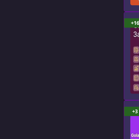
+1
+3