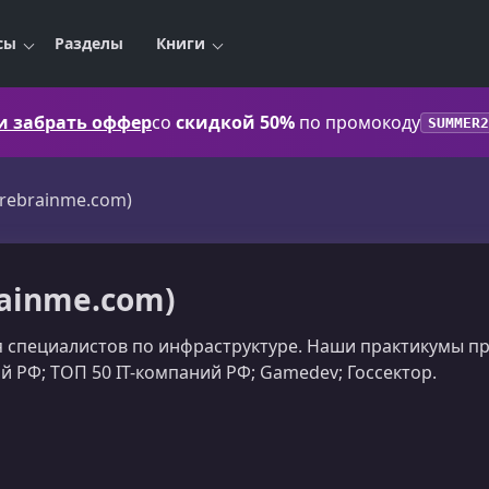
сы
Разделы
Книги
 и забрать оффер
со
скидкой 50%
по промокоду
SUMMER2
(rebrainme.com)
rainme.com)
 специалистов по инфраструктуре. Наши практикумы пр
 РФ; ТОП 50 IT-компаний РФ; Gamedev; Госсектор.