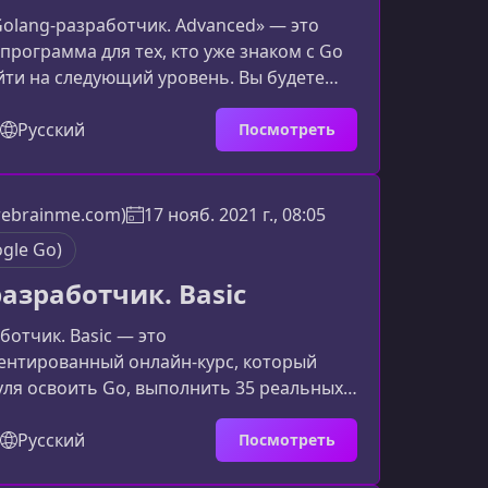
olang‑разработчик. Advanced» — это
программа для тех, кто уже знаком с Go
йти на следующий уровень. Вы будете
сать код, оттачивать навыки на
бочих задачах и формировать крепкое
Русский
Посмотреть
остребованное как в российских, так и
ых проектах.Что представляет собой
о продвинутая программа по Go,
(rebrainme.com)
17 нояб. 2021 г., 08:05
нная на практическом применении
gle Go)
учаете доступ к 2
разработчик. Basic
ботчик. Basic — это
ентированный онлайн‑курс, который
уля освоить Go, выполнить 35 реальных
чить навыки, востребованные в
аботке. Обучение подходит тем, кто
Русский
Посмотреть
 войти в профессию и начать работать с