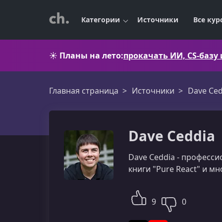
Категории
Источники
Все кур
☀️
Планы на лето:
прокачать ИИ, CS-базу
Главная страница
Источники
Dave Ced
Dave Ceddia
Dave Ceddia - професси
книги "Pure React" и мн
9
0