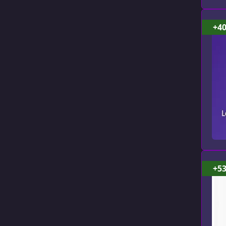
+4
+5