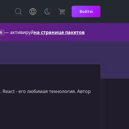
Войти
— активируй
на странице пакетов
6
 React - его любимая технология. Автор