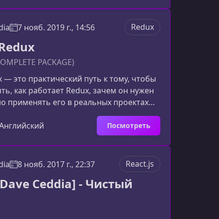
го начать.Множество концепций, которые
тся в цельную систему.Постоянное
сказанности в учебниках.Страх
Redux
dia
7 нояб. 2019 г., 14:56
упустить важные части React.Главный
Redux
тся прежним:
(COMPLETE PACKAGE)
 — это практический путь к тому, чтобы
ть, как работает Redux, зачем он нужен
но применять его в реальных проектах
то бесконечных прыжков между файлами и
 непонятных примеров вы разберёте
Английский
Посмотреть
следовательно, наглядно и без
чему Redux кажется таким
та со встроенным состоянием React
React.js
dia
8 нояб. 2017 г., 22:37
роста. Но когда дело доходит до Redux,
[Dave Ceddia] - Чистый
киваются с резк