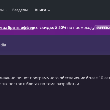
сы
Разделы
Книги
 и забрать оффер
со
скидкой 50%
по промокоду
SUMMER2
dia
онально пишет программного обеспечение более 10 лет.
огих постов в блогах по теме разработки.