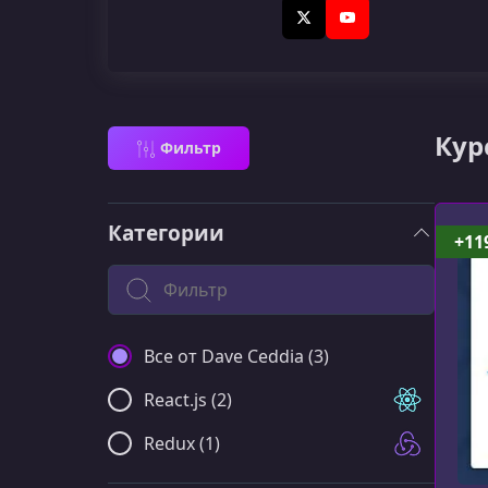
X (Twitter)
YouTube
Кур
Фильтр
Категории
+11
Поиск по категории
Все от Dave Ceddia (3)
React.js (2)
Redux (1)