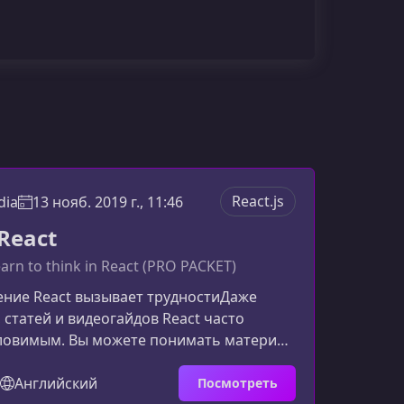
React.js
dia
13 нояб. 2019 г., 11:46
React
earn to think in React (PRO PACKET)
ение React вызывает трудностиДаже
, статей и видеогайдов React часто
уловимым. Вы можете понимать материал
, но спустя день — всё растворяется в
му так?Сотни входных точек: сложно
Английский
Посмотреть