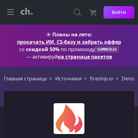
Войти
☀️
Планы на лето:
прокачать ИИ, CS-базу и забрать оффер
со
скидкой 50%
по промокоду
SUMMER26
— активируй
на странице пакетов
Главная страница
Источники
fireship.io
Deno