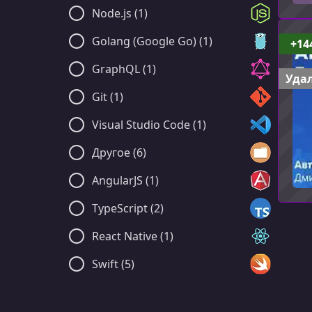
Node.js (1)
Golang (Google Go) (1)
+14
GraphQL (1)
Удал
Git (1)
Visual Studio Code (1)
Другое (6)
AngularJS (1)
TypeScript (2)
React Native (1)
Swift (5)
Xamarin (1)