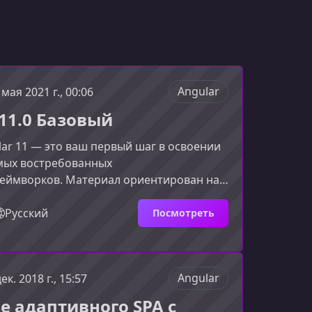
Angular
 мая 2021 г., 00:06
 11.0 Базовый
lar 11 — это ваш первый шаг в освоении
амых востребованных
еймворков. Материал ориентирован на
омогает быстро войти в экосистему
ять его архитектуру и научиться
Русский
Посмотреть
обственные веб‑приложения.Что
 собой Angular и зачем он нуженAngular
й инструмент от Google, построенный
Angular
дек. 2018 г., 15:57
t. Он помогает разработчикам создавать
мые, гибкие и динамичные ве
е адаптивного SPA с