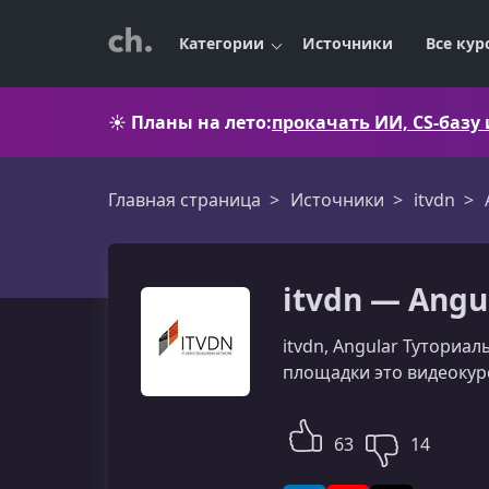
Категории
Источники
Все кур
☀️
Планы на лето:
прокачать ИИ, CS-базу
Главная страница
Источники
itvdn
itvdn — Angu
itvdn, Angular Туториа
площадки это видеокур
63
14