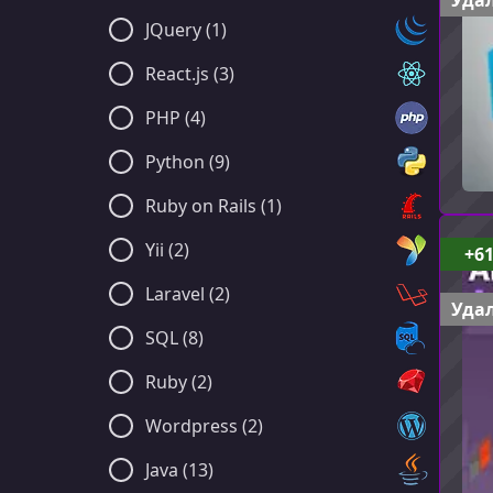
Удал
JQuery (1)
React.js (3)
PHP (4)
Python (9)
Ruby on Rails (1)
Yii (2)
+6
Laravel (2)
Удал
SQL (8)
Ruby (2)
Wordpress (2)
Java (13)