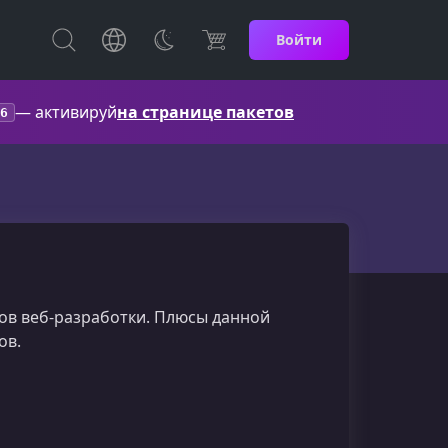
Войти
— активируй
на странице пакетов
6
тов веб-разработки. Плюсы данной
ов.