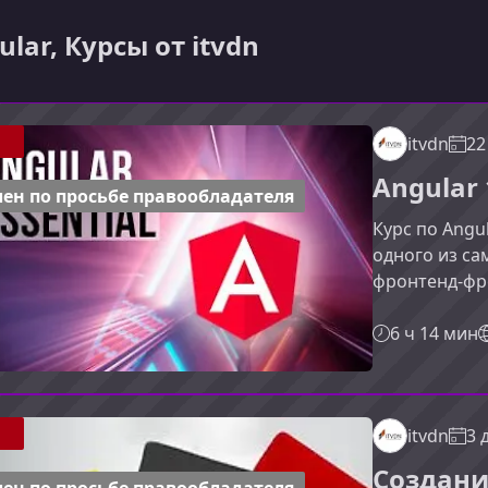
ular, Курсы от itvdn
itvdn
22
Angular
ен по просьбе правообладателя
Курс по Angu
одного из с
фронтенд‑фр
новичков и п
Angular, пон
6 ч 14 мин
создавать с
представляет
— это мощны
itvdn
3 
на TypeScrip
масштабируе
Создани