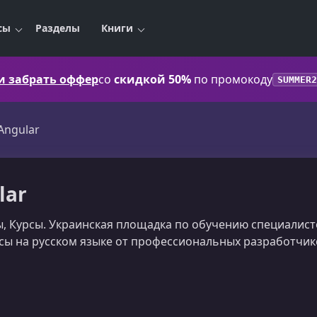
сы
Разделы
Книги
 и забрать оффер
со
скидкой 50%
по промокоду
SUMMER2
Angular
lar
лы, Курсы. Украинская площадка по обучению специалис
сы на русском языке от профессиональных разработчик