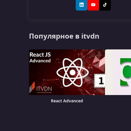
LinkedIn
YouTube
TikTok
Популярное в itvdn
React Advanced