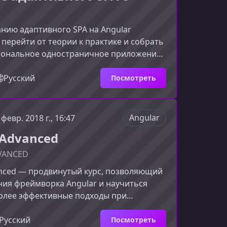
анию адаптивного SPA на Angular
перейти от теории к практике и собрать
ональное одностраничное приложение,
рректно работать на любых устройствах.
троено на реальных задачах, что
Русский
Посмотреть
воить ключевые инструменты Angular и
 подходы к разработке
сов.Что вы изучите на курсеПрограмма
Angular
 февр. 2018 г., 16:47
вает полный цикл разработки SPA: от
 Advanced
ружения до интеграц
VANCED
anced — продвинутый курс, позволяющий
ния фреймворка Angular и научиться
олее эффективные подходы при
PA. В этом материале вы узнаете, какие
формирует курс и чем он полезен
Русский
Посмотреть