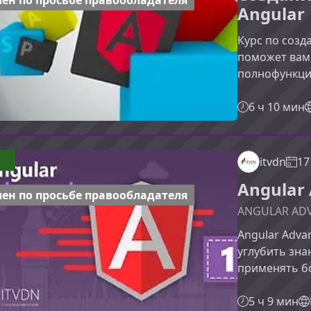
ен по просьбе правообладателя
Angular
Курс по созд
поможет вам 
полнофункци
способное ко
Обучение пос
6 ч 10 мин
позволяет ос
современные
веб‑интерфей
1
itvdn
17
курса охваты
Angular
настройки ок
ен по просьбе правообладателя
ANGULAR AD
Angular Adv
углубить зна
применять б
разработке S
компетенции 
5 ч 9 мин