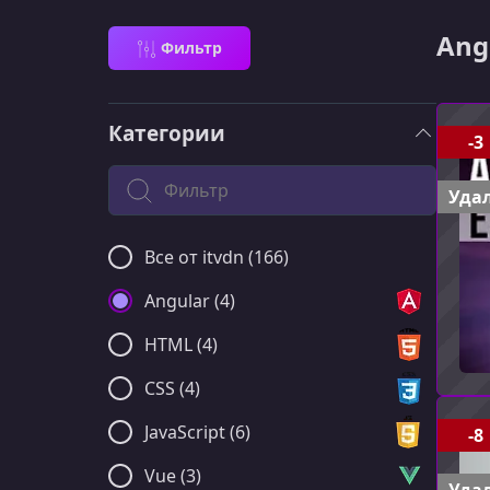
Ang
Фильтр
Категории
-3
Поиск по категории
Удал
Все от itvdn (166)
Angular (4)
HTML (4)
CSS (4)
JavaScript (6)
-8
Vue (3)