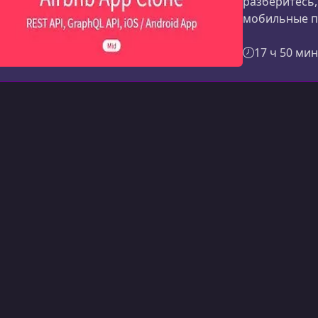
разберитесь,
мобильные пр
помогает ша
подходы к ba
17 ч 50 мин
реальными к
курсаВы пос
Airbnb, реал
избранные ко
сочетает в се