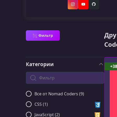
Instagram
YouTube
GitHub
Дру
Фильтр
Cod
Категории
+3
Поиск по категории
Все от Nomad Coders (9)
CSS (1)
JavaScript (2)