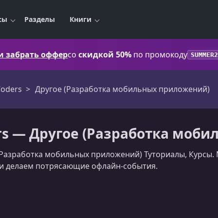
сы
Разделы
Книги
 и забрать оффер
со
скидкой 50%
по промокоду
SUMMER2
oders
Другое (Разработка мобильных приложений)
s — Другое (Разработка моби
(Разработка мобильных приложений) Туториалы, Курсы.
 и делаем потрясающие офлайн-события.