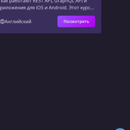
 как работают REST API, GraphQL API и
иложения для iOS и Android. Этот курс
г за шагом освоить современные
ckend‑разработке и интеграции с
Английский
Посмотреть
лиентскими приложениями.Описание
троите серверную часть для приложения
изуете поиск и просмотр жилья,
мнаты, карту и авторизацию. Курс
бе работу с Django R