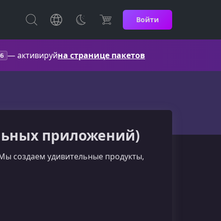
Войти
— активируй
на странице пакетов
6
льных приложений)
 Мы создаем удивительные продукты,