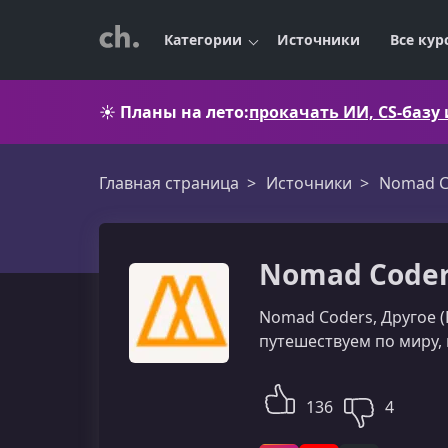
Категории
Источники
Все кур
☀️
Планы на лето:
прокачать ИИ, CS-базу
Главная страница
Источники
Nomad C
Nomad Coder
Nomad Coders, Другое 
путешествуем по миру,
136
4