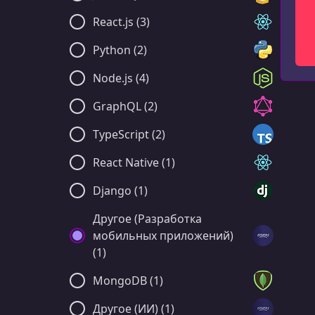
React.js (3)
Python (2)
Node.js (4)
GraphQL (2)
TypeScript (2)
React Native (1)
Django (1)
Другое (Разработка
мобильных приложений)
(1)
MongoDB (1)
Другое (ИИ) (1)