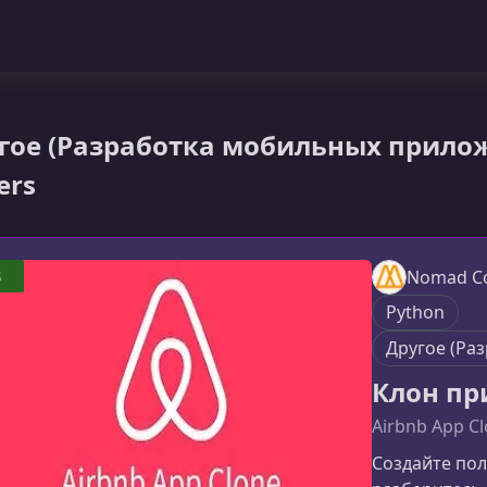
гое (Разработка мобильных прило
ers
8
Nomad C
Python
Другое (Ра
Клон пр
Airbnb App C
Создайте пол