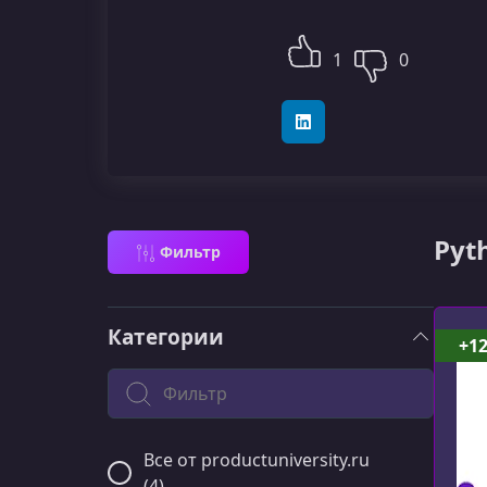
1
0
LinkedIn
Pyt
Фильтр
Категории
+1
Поиск по категории
Все от productuniversity.ru
(4)