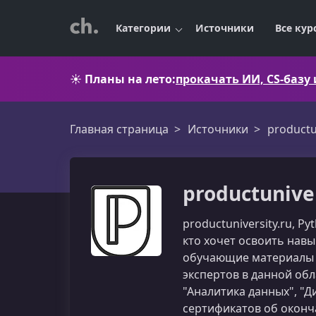
Категории
Источники
Все кур
☀️
Планы на лето:
прокачать ИИ, CS-базу
Главная страница
Источники
productu
productunive
productuniversity.ru, P
кто хочет освоить навы
обучающие материалы в
экспертов в данной обл
"Аналитика данных", "Д
сертификатов об оконч