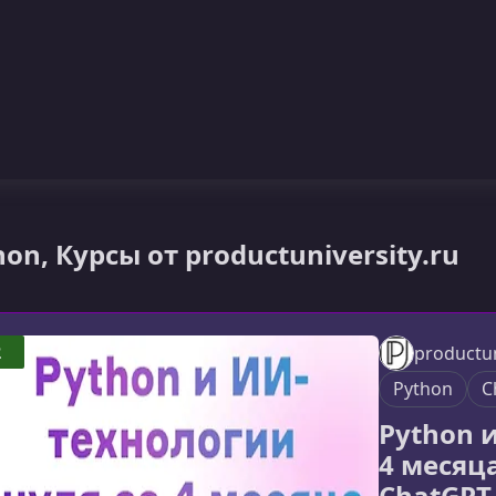
hon, Курсы от productuniversity.ru
2
productun
Python
C
Python 
4 месяц
ChatGPT