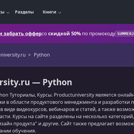
сы
Разделы
Книги
 и забрать оффер
со
скидкой 50%
по промокоду
SUMMER2
niversity.ru
Python
rsity.ru — Python
ython Туториалы, Курсы. Productuniversity является онл
ки в области продуктового менеджмента и разработки п
 виде видеокурсов, вебинаров и статей, а также возмо
асти. Курсы на сайте разделены на несколько категорий
изайн продукта" и другие. Сайт также предлагает возм
ании обучения.