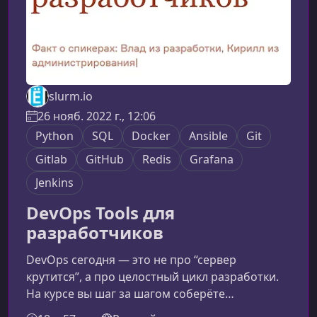
slurm.io
26 нояб. 2022 г., 12:06
Python
SQL
Docker
Ansible
Git
Gitlab
GitHub
Redis
Grafana
Jenkins
DevOps Tools для
разработчиков
DevOps сегодня — это не про “сервер
крутится”, а про целостный цикл разработки.
На курсе вы шаг за шагом соберёте
полноценный пайплайн: от локального