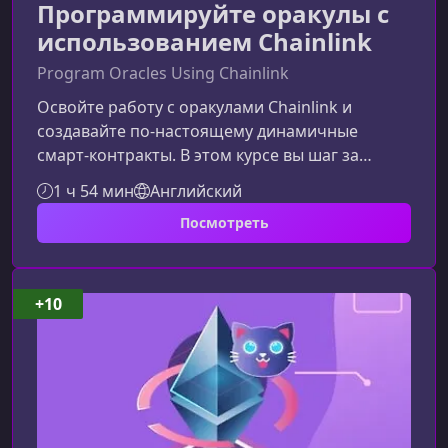
Программируйте оракулы с
использованием Chainlink
Program Oracles Using Chainlink
Освойте работу с оракулами Chainlink и
создавайте по‑настоящему динамичные
смарт‑контракты. В этом курсе вы шаг за
шагом научитесь подключать внешние
1 ч 54 мин
Английский
данные, выполнять API‑запросы и даже
Посмотреть
построите собственную децентрализованную
лотерею на Solidity. Контент идеально
подходит тем, кто хочет перейти от статичных
контрактов к реальным
+10
Web3‑приложениям.Что вы изучитеРабота с
оракулами ChainlinkВы разберёте устройство
оракулов, узнаете, как подключ