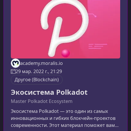
Morpheus в цепочках поставокСебастьян
наглядно покажет, как Morpheus помогает
компаниям сок
academy.moralis.io
29 мар. 2022 г., 21:29
Другоe (Blockchain)
Экосистема Polkadot
Master Polkadot Ecosystem
Экосистема Polkadot — это один из самых
инновационных и гибких блокчейн‑проектов
современности. Этот материал поможет вам