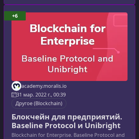
продолжает оставаться одной из самых
надежных децентрализованных систем в
+6
мире.Что делает Биткойн уязвимымХотя сеть
Биткойн устойчива к большинству атак
благодаря децентрализаци
academy.moralis.io
31 мар. 2022 г., 00:39
Другоe (Blockchain)
Блокчейн для предприятий.
Baseline Protocol и Unibright
Blockchain for Enterprise. Baseline Protocol and