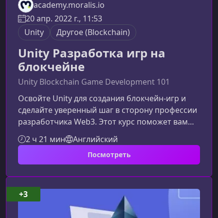
academy.moralis.io
20 апр. 2022 г., 11:53
Unity
Другоe (Blockchain)
Unity Разработка игр на
блокчейне
Unity Blockchain Game Development 101
Освойте Unity для создания блокчейн‑игр и
сделайте уверенный шаг в сторону профессии
разработчика Web3. Этот курс поможет вам
понять основы игрового движка Unity и
2 ч 21 мин
Английский
подготовит к дальнейшему обучению работе с
Посмотреть
блокчейном, токенами и интеграциями
Web3.Чему вы научитесьКурс ориентирован
на начинающих и поможет быстро
погрузиться в разработку игр на базе Unity с
+3
перспективой интеграции
блокчейн‑технологий. Осваивать интерфейс и