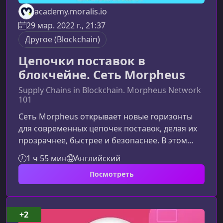
academy.moralis.io
29 мар. 2022 г., 21:37
Другоe (Blockchain)
Цепочки поставок в
блокчейне. Сеть Morpheus
Supply Chains in Blockchain. Morpheus Network
101
Сеть Morpheus открывает новые горизонты
для современных цепочек поставок, делая их
прозрачнее, быстрее и безопаснее. В этом
курсе вы получите глубокое понимание того,
1 ч 55 мин
Английский
как блокчейн-технологии трансформируют
Посмотреть
управление цепочками поставок и почему
Morpheus становится ключевым
инструментом для бизнеса, стремящегося к
эффективности.Преимущества использования
+2