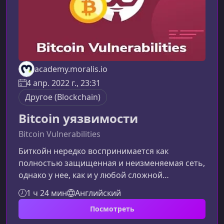
academy.moralis.io
4 апр. 2022 г., 23:31
Другоe (Blockchain)
Bitcoin уязвимости
Bitcoin Vulnerabilities
Биткойн нередко воспринимается как
полностью защищенная и неизменяемая сеть,
однако у нее, как и у любой сложной
технологии, есть уязвимости. В этом
1 ч 24 мин
Английский
материале мы разберем, какие угрозы
Посмотреть
действительно представляют риск, как они
работают и почему, несмотря на них, Биткойн