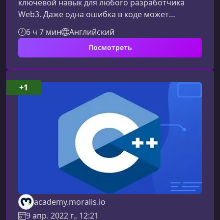
ключевой навык для любого разработчика
Web3. Даже одна ошибка в коде может
привести к утечке миллионов долларов. В этом
6 ч 7 мин
Английский
курсе вы узнаете, как мыслят хакеры, какие
Посмотреть
уязвимости наиболее распространены и какие
подходы позволяют создавать действительно
защищённые децентрализованные
приложения.Почему безопасность смарт-
+1
контрактов так важнаСмарт-контракты — это
автономные программы, управляющие
цифровыми актив
academy.moralis.io
9 апр. 2022 г., 12:21