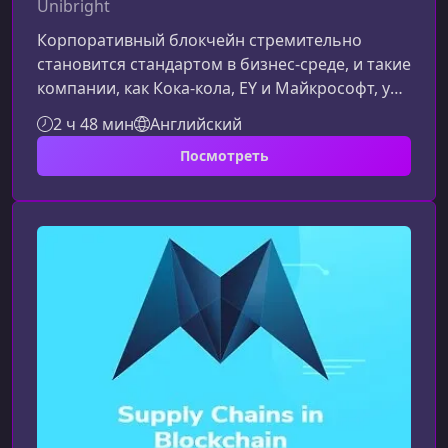
Unibright
Корпоративный блокчейн стремительно
становится стандартом в бизнес-среде, и такие
компании, как Кока-кола, EY и Майкрософт, уже
используют его для повышения прозрачности
2 ч 48 мин
Английский
и эффективности процессов. Этот курс
Посмотреть
поможет вам освоить ключевые технологии —
Baseline Protocol и Unibright — и превратить
их в конкурентное преимущество для вашей
карьеры.О программе курсаКурс разработан
для специалистов, стремящихся освоить
создание корпоративных блокчейн-п