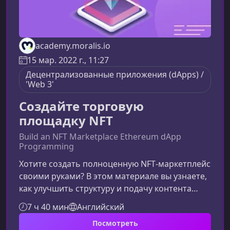
academy.moralis.io
15 мар. 2022 г., 11:27
Децентрализованные приложения (dApps) /
'Web 3'
Создайте торговую
площадку NFT
Build an NFT Marketplace Ethereum dApp
Programming
Хотите создать полноценную NFT‑маркетплейс
своими руками? В этом материале вы узнаете,
как улучшить структуру и подачу контента
курса, чтобы он был максимально полезным,
7 ч 40 мин
Английский
логичным и привлекательным для поисковых
Посмотреть
систем и будущих студентов. Оптимизация