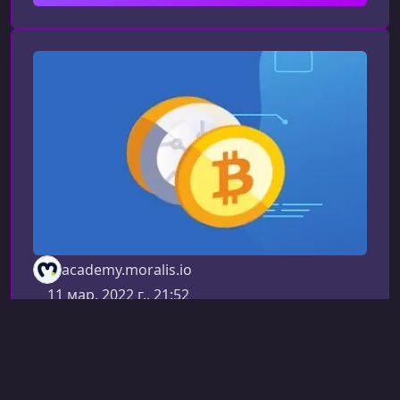
содержания поможет повысить конверсию и
улучшить видимость курса в выдаче.Кому
подойдет этот курсМатериал будет полезен
как начинающим разработчикам, так и тем,
кто уже знаком с Web2 и хочет перей
academy.moralis.io
11 мар. 2022 г., 21:52
Другоe (Blockchain)
Введение в Биткойн
Программирование