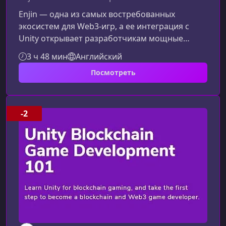
Enjin — одна из самых востребованных
экосистем для Web3‑игр, а ее интеграция с
Unity открывает разработчикам мощные
инструменты для создания игровых миров
3 ч 48 мин
Английский
нового поколения. В этом материале вы
Посмотреть
узнаете, чему научитесь на курсе, какие
навыки получите и почему этот путь идеально
подходит тем, кто хочет стать
профессиональным разработчиком
-2
блокчейн‑игр.О чем этот курсКурс посвящен
практической работе с Enjin, Unity и основами
Web3‑геймдева. Вы шаг