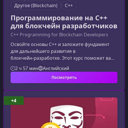
Другоe (Blockchain)
C++
Программирование на C++
для блокчейн разработчиков
C++ Programming for Blockchain Developers
Освойте основы C++ и заложите фундамент
для дальнейшего развития в
блокчейн‑разработке. Этот курс поможет вам
уверенно стартовать, изучить ключевые
2 ч 57 мин
Английский
концепции языка и подготовиться к созданию
Посмотреть
собственных проектов на основе современных
технологий распределённых реестров.О чем
этот курсКурс создан для начинающих
разработчиков, которые хотят освоить C++ как
+4
основной инструмент для будущей работы с
блокчейн‑системами. Вы разберёте базовые
конструкц