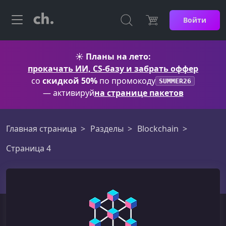
Войти
☀️
Планы на лето:
прокачать ИИ, CS-базу и забрать оффер
со
скидкой 50%
по промокоду
SUMMER26
— активируй
на странице пакетов
Главная страница
Разделы
Blockchain
Страница 4