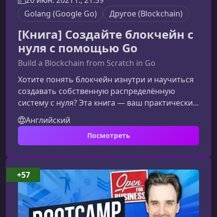
26 июн. 2021 г., 21:59
Golang (Google Go)
Другоe (Blockchain)
[Книга] Создайте блокчейн с
нуля с помощью Go
Build a Blockchain from Scratch in Go
Хотите понять блокчейн изнутри и научиться
создавать собственную распределённую
систему с нуля? Эта книга — ваш практический
проводник в мир блокчейн‑разработки на Go.
Английский
Никакой воды, только реальные компоненты,
Посмотреть
рабочий код и прикладная криптография.Что
вы узнаете из книгиМатериалы
ориентированы на разработчиков, которые
хотят развить навыки и перейти на новый
+57
уровень знаний в области блокчейна,
распределённых систем и
криптографии.Пошаговое с