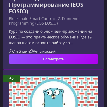
Программирование (EOS
EOSIO)
Blockchain Smart Contract & Frontend
Programming (EOS EOSIO)
Курс по созданию блокчейн‑приложений на
EOSIO — это практическое обучение, где вы
шаг за шагом освоите работу со
смарт‑контрактами на C++ и разработку
7 ч 2 мин
Английский
фронтенда на ReactJS/Redux. Материал
Посмотреть
адаптирован для разработчиков с базовыми
знаниями, которым важно уверенно
погрузиться в экосистему блокчейна.Что вы
изучите в этом курсеПрограмма строится
+5
вокруг практического проекта — разработки
распределённого игрового приложения на
базе EOS blockchain. На