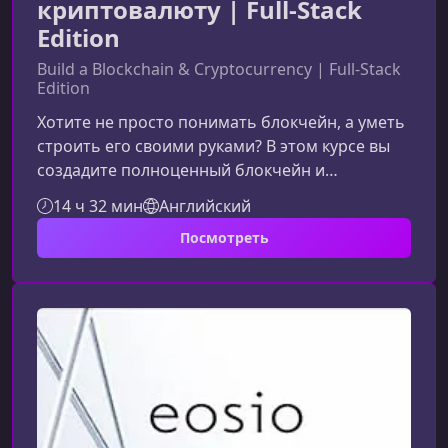
криптовалюту | Full-Stack
Edition
Build a Blockchain & Cryptocurrency | Full-Stack
Edition
Хотите не просто понимать блокчейн, а уметь
строить его своими руками? В этом курсе вы
создадите полноценный блокчейн и
собственную криптовалюту — от архитектуры
14 ч 32 мин
Английский
и тестирования до интерфейса и
Посмотреть
развертывания. Практический формат,
современные технологии и четкая структура
помогут вам быстро выйти на уровень
реального full‑stack разработчика в сфере
Web3.Что делает этот курс
уникальнымМатериал построен вокруг
реального проекта: шаг за шагом вы со