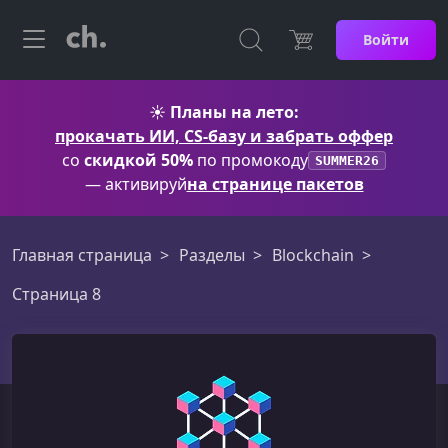
Войти
☀️
Планы на лето:
прокачать ИИ, CS-базу и забрать оффер
со
скидкой 50%
по промокоду
SUMMER26
— активируй
на странице пакетов
Главная страница
Разделы
Blockchain
Страница 8