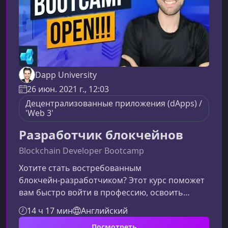
Dapp University
26 июн. 2021 г., 12:03
Децентрализованные приложения (dApps) /
'Web 3'
Разработчик блокчейнов
Blockchain Developer Bootcamp
Хотите стать востребованным
блокчейн‑разработчиком? Этот курс поможет
вам быстро войти в профессию, освоить
практические навыки и собрать сильное
14 ч 17 мин
Английский
портфолио, чтобы уверенно выйти на рынок
Посмотреть