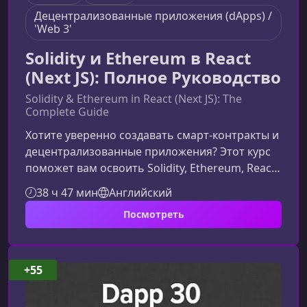
Децентрализованные приложения (dApps) /
'Web 3'
Solidity и Ethereum в React
(Next JS): Полное Руководство
Solidity & Ethereum in React (Next JS): The
Complete Guide
Хотите уверенно создавать смарт‑контракты и
децентрализованные приложения? Этот курс
поможет вам освоить Solidity, Ethereum, React
и Next JS на практике, создавая полноценные
38 ч 47 мин
Английский
блокчейн‑проекты с нуля.Что вы узнаете об
Посмотреть
EthereumEthereum — это не просто
платформа для перевода криптовалюты. Это
экосистема для запуска децентрализованных
приложений, защищённых от цензуры и
+55
вмешательства. В курсе вы разберёте: как
работает блокчейн Ethereum изнутри