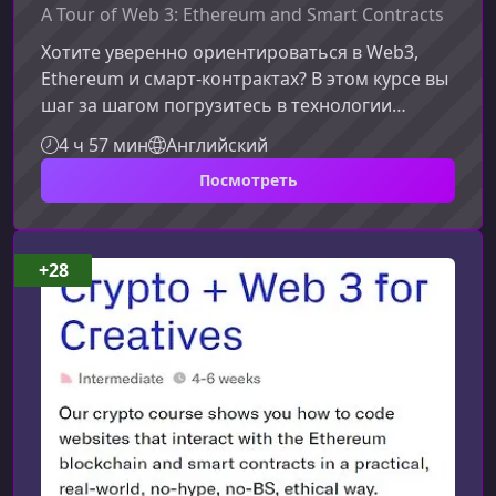
A Tour of Web 3: Ethereum and Smart Contracts
Хотите уверенно ориентироваться в Web3,
Ethereum и смарт‑контрактах? В этом курсе вы
шаг за шагом погрузитесь в технологии
блокчейна, научитесь писать, мигрировать и
4 ч 57 мин
Английский
тестировать смарт‑контракты и получите
Посмотреть
навыки, необходимые для практической
разработки в экосистеме Ethereum. Материал
подходит как новичкам, так и разработчикам,
уже знакомым с веб‑технологиями.Что вы
+28
изучите в рамках курсаКурс построен от основ
к практике, чтобы вы смогли легко