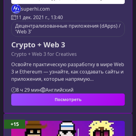
superhi.com
11 дек. 2021 г., 13:40
Децентрализованные приложения (dApps) /
'Web 3'
Crypto + Web 3
Crypto + Web 3 for Creatives
Освойте практическую разработку в мире Web
3 и Ethereum — узнайте, как создавать сайты и
приложения, которые напрямую
взаимодействуют с блокчейном,
8 ч 29 мин
Английский
смарт‑контрактами и децентрализованными
Посмотреть
системами. Курс помогает понять не только
технологию, но и причины глобального
перехода к новой фазе Интернета — Web 3.Что
такое Web 3 и почему он важенWeb 3 — это
+15
новая парадигма, основанная на