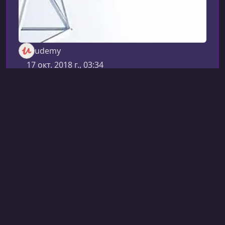
udemy
17 окт. 2018 г., 03:34
Другоe (Blockchain)
Изучение Blockchain
разработки с EOS и C++
Learning Blockchain Development with EOS and
C++
Изучение Blockchain разработки с EOS и C++
открывает перед разработчиками уникальные
возможности. Этот курс помогает быстро и
уверенно погрузиться в создание dApp-
6 ч 50 мин
Английский
приложений, освоить основы EOSIO, понять
Посмотреть
архитектуру смарт‑контрактов и построить