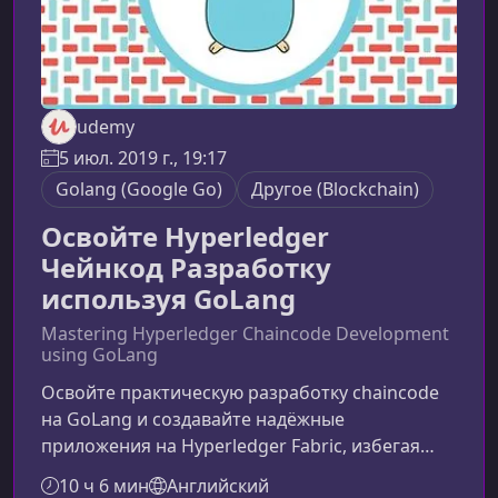
udemy
5 июл. 2019 г., 19:17
Golang (Google Go)
Другоe (Blockchain)
Освойте Hyperledger
Чейнкод Разработку
используя GoLang
Mastering Hyperledger Chaincode Development
using GoLang
Освойте практическую разработку chaincode
на GoLang и создавайте надёжные
приложения на Hyperledger Fabric, избегая
типичных трудностей, связанных с настройкой
10 ч 6 мин
Английский