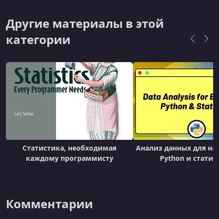
обучению, математической оптимизации и
прикладному искусственному интеллекту. В
Другие материалы в этой
USC он преподаёт дисциплину AI System Safety,
категории
посвящён
Статистика, необходимая
Анализ данных для н
каждому программисту
Python и статис
Комментарии