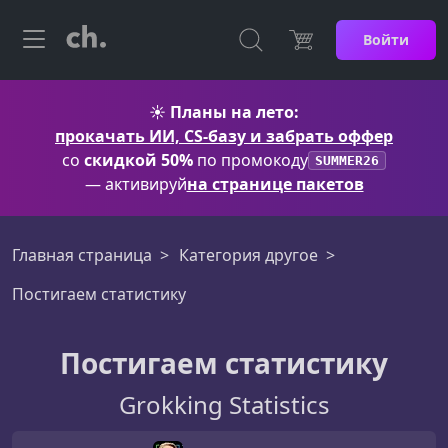
Войти
☀️
Планы на лето:
прокачать ИИ, CS-базу и забрать оффер
со
скидкой 50%
по промокоду
SUMMER26
— активируй
на странице пакетов
Главная страница
Категория другое
Постигаем статистику
Постигаем статистику
Grokking Statistics