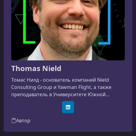
Thomas Nield
Томас Нилд - основатель компаний Nield
Consulting Group и Yawman Flight, а также
преподаватель в Университете Южной
Калифорнии (USC). Он умеет делать сложные
технические темы понятными и интересными
LinkedIn
для тех, кто раньше мог их бояться или
Автор
считать недоступными.Томас регулярно ведёт
курсы по анализу данных, машинному