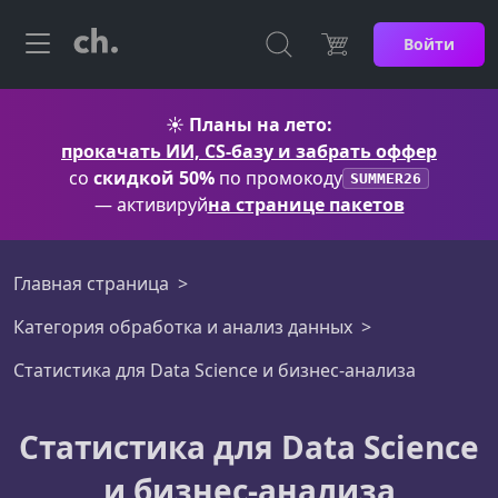
Войти
☀️
Планы на лето:
прокачать ИИ, CS-базу и забрать оффер
со
скидкой 50%
по промокоду
SUMMER26
— активируй
на странице пакетов
Главная страница
Категория обработка и анализ данных
Статистика для Data Science и бизнес-анализа
Статистика для Data Science
и бизнес-анализа