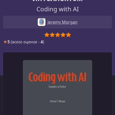
Coding with AI
Jeremy Morgan
★
5
(
всего оценок
-
4
)