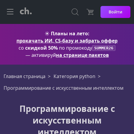
Войти
☀️
Планы на лето:
прокачать ИИ, CS-базу и забрать оффер
со
скидкой 50%
по промокоду
SUMMER26
— активируй
на странице пакетов
Главная страница
Категория python
Программирование с искусственным интеллектом
Программирование с
искусственным
интеллектом