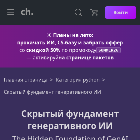
Войти
☀️
Планы на лето:
прокачать ИИ, CS-базу и забрать оффер
со
скидкой 50%
по промокоду
SUMMER26
— активируй
на странице пакетов
Главная страница
Категория python
Скрытый фундамент генеративного ИИ
Скрытый фундамент
генеративного ИИ
The Hidden Foundation of GenAI