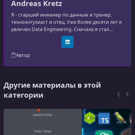
Andreas Kretz
Я - старший инженер по данным и тренер,
техноэнтузиаст и отец. Уже более десяти лет я
увлечён Data Engineering. Сначала я стал
инженером по данным самоучкой, а затем
возглавил команду инженеров по данным в
LinkedIn
крупной компании. Когда я понял, насколько
Автор
велика потребность в обучении в этой сфере,
я последовал за своей страстью и основал
собственную Академию Data Engineering. С тех
пор я помог более чем 2 000 студентам
Другие материалы в этой
достичь своих целей.
категории