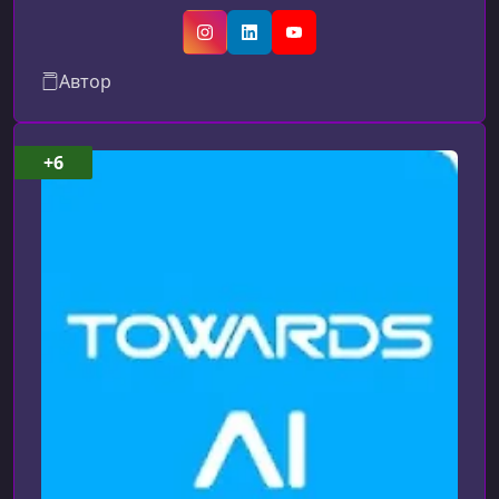
конкурс по классификации эмодзи и понял, что
хочу применять исследования к реальным
Instagram
LinkedIn
YouTube
задачам. В 2020 году я поступил в
Автор
магистратуру по искусственному интеллекту,
возглавил направление AI в стартапе и
запустил YouTube‑канал, посвящённый
+6
объяснению ключевых концепций ИИ. Эти
опыты показали мне существенный разрыв
между академической на