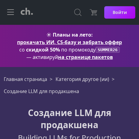
Войти
☀️
Планы на лето:
прокачать ИИ, CS-базу и забрать оффер
со
скидкой 50%
по промокоду
SUMMER26
— активируй
на странице пакетов
Главная страница
Категория другое (ии)
Создание LLM для продакшена
Создание LLM для
продакшена
Building LLMs for Production