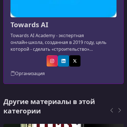
Towards AI
Towards AI Academy - экспертная
онлайн‑школа, созданная в 2019 году, цель
которой - сделать «строительство»
приложений с помощью ИИ доступным
каждому. Наша миссия - свести воедино
Instagram
LinkedIn
X (Twitter)
академические знания и потребности
Организация
индустрии, предлагая
практико‑ориентированные курсы и проекты
по большим языковым моделям (LLM) и AI,
которые помогут вам стать востребованным
Другие материалы в этой
специалистом в области искусственного
категории
интеллекта