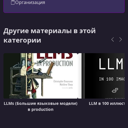
Организация
индустрии, предлагая
практико‑ориентированные курсы и проекты
по большим языковым моделям (LLM) и AI,
которые помогут вам стать востребованным
Другие материалы в этой
специалистом в области искусственного
категории
интеллекта
LLMs (Большие языковые модели)
LLM в 100 иллюст
в production