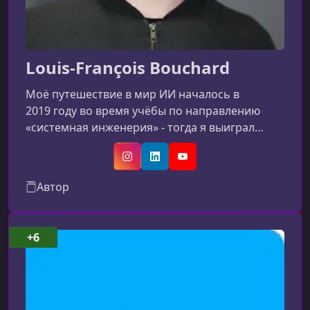
Louis-François Bouchard
Моё путешествие в мир ИИ началось в
2019 году во время учёбы по направлению
«системная инженерия» - тогда я выиграл
конкурс по классификации эмодзи и понял, что
хочу применять исследования к реальным
Instagram
LinkedIn
YouTube
задачам. В 2020 году я поступил в
Автор
магистратуру по искусственному интеллекту,
возглавил направление AI в стартапе и
запустил YouTube‑канал, посвящённый
+6
объяснению ключевых концепций ИИ. Эти
опыты показали мне существенный разрыв
между академической на