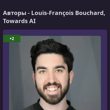
УРОК 6.
01:46:02
6. Re-training Models
Авторы - Louis-François Bouchard,
Towards AI
+2