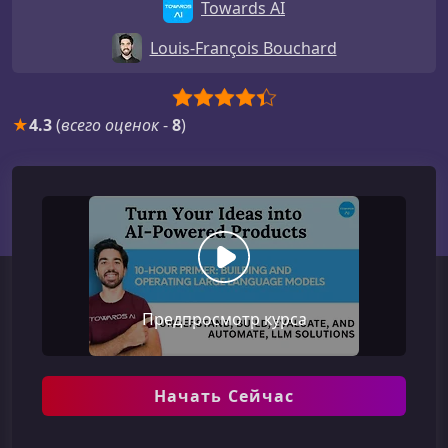
Towards AI
Louis-François Bouchard
★
4.3
(
всего оценок
-
8
)
Предпросмотр курса
Начать Сейчас