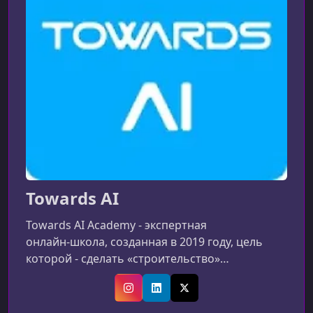
Towards AI
Towards AI Academy - экспертная
онлайн‑школа, созданная в 2019 году, цель
которой - сделать «строительство»
приложений с помощью ИИ доступным
каждому. Наша миссия - свести воедино
Instagram
LinkedIn
X (Twitter)
академические знания и потребности