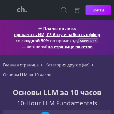
Войти
☀️
Планы на лето:
прокачать ИИ, CS-базу и забрать оффер
со
скидкой 50%
по промокоду
SUMMER26
— активируй
на странице пакетов
Главная страница
Категория другое (ии)
Основы LLM за 10 часов
Основы LLM за 10 часов
10-Hour LLM Fundamentals