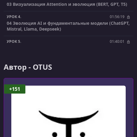
03 Визуализация Attention и эволюция (BERT, GPT, T5)
УРОК 4.
01:56:19
04 Эволюция AI и фундаментальные модели (ChatGPT,
Mistral, Llama, Deepseek)
УРОК 5.
01:40:01
05 Q and A-сессия
УРОК 6.
01:17:55
Автор - OTUS
06 Подходы к локализации (SberGPT, YandexLLM,
ruGPT-3)
УРОК 7.
02:47:59
+151
07 Работа с данными в Python и подготовка данных
для LLM
УРОК 8.
01:42:16
08 Принципы LLMOps, автоматизация развертывания
УРОК 9.
01:43:39
09 Оптимизация и поддержка LLM