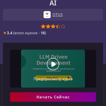
AI
OTUS
★
3.4
(
всего оценок
-
16
)
Предпросмотр курса
Начать Сейчас