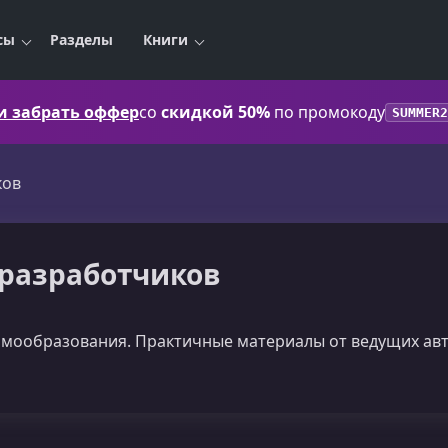
сы
Разделы
Книги
 и забрать оффер
со
скидкой 50%
по промокоду
SUMMER2
ков
я разработчиков
амообразования. Практичные материалы от ведущих авт