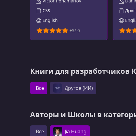
Victor Ponamariov
Dani
ОПЫТ
CSS
Друг
English
Engli
Книги для разработчиков 
Все
Другое (ИИ)
Авторы и Школы в категор
Все
Jia Huang