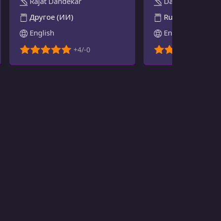
Rajat Dandekar
David A. Black
(4-Е ИЗДАНИЕ)
Другое (ИИ)
Ruby
English
English