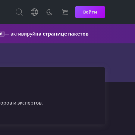
Войти
— активируй
на странице пакетов
6
оров и экспертов.