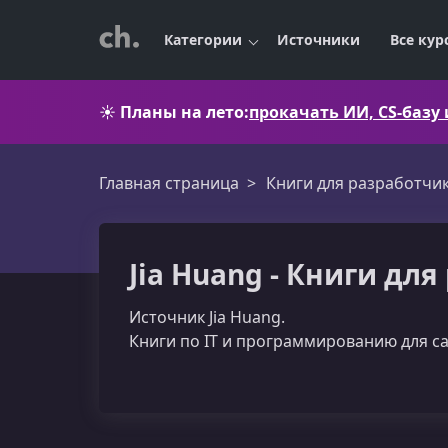
Категории
Источники
Все кур
☀️
Планы на лето:
прокачать ИИ, CS-базу
Главная страница
Книги для разработчи
Jia Huang - Книги дл
Источник Jia Huang.
Книги по IT и программированию для с