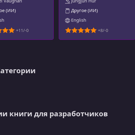
el Vaughan
Jungjun Hur
ое (ИИ)
Другое (ИИ)
sh
English
Категории
ии книги для разработчиков