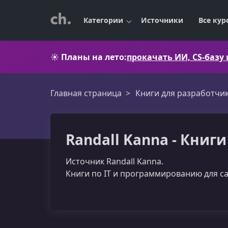
Категории
Источники
Все кур
☀️
Планы на лето:
прокачать ИИ, CS-базу
Главная страница
Книги для разработчи
Randall Kanna - Книг
Источник Randall Kanna.
Книги по IT и программированию для с