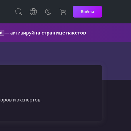
Войти
— активируй
на странице пакетов
6
оров и экспертов.