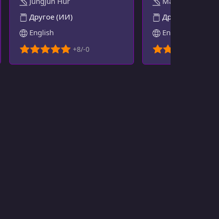
Jungjun Hur
Martin Kleppma
Другое (ИИ)
Другое
English
English