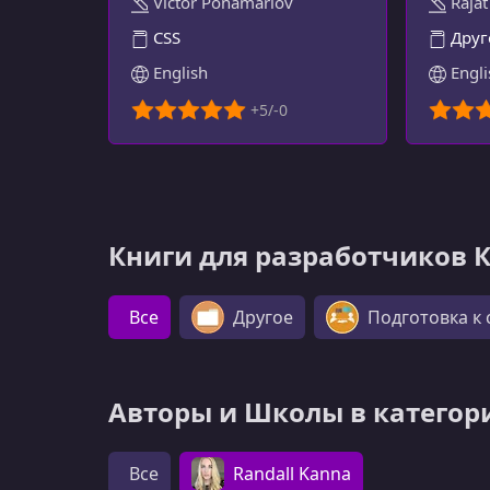
Victor Ponamariov
Rajat
ОПЫТ
CSS
Друг
English
Engli
Книги для разработчиков 
Все
Другое
Подготовка к
Авторы и Школы в категор
Все
Randall Kanna