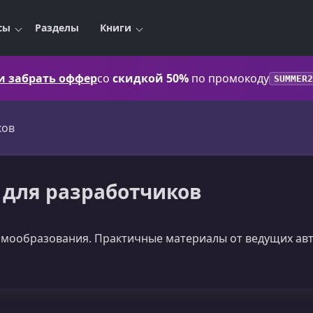
сы
Разделы
Книги
 и забрать оффер
со
скидкой 50%
по промокоду
SUMMER2
ков
и для разработчиков
амообразования. Практичные материалы от ведущих авт