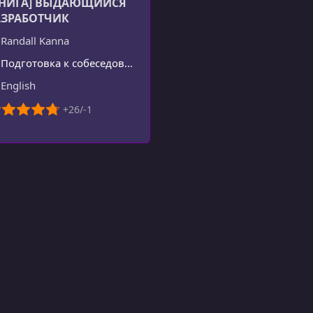
КНИГА] ВЫДАЮЩИЙСЯ
АЗРАБОТЧИК
Randall Kanna
Подготовка к собеседованию
English