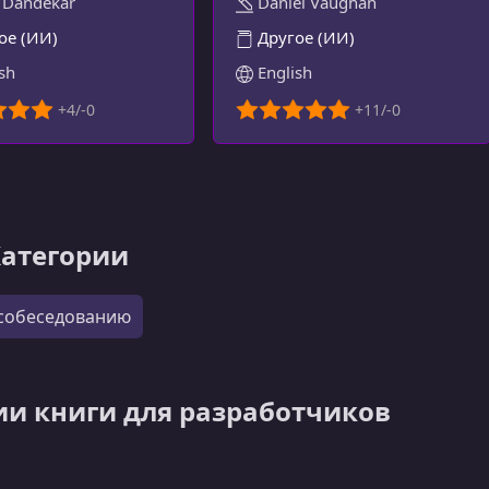
 Dandekar
Daniel Vaughan
ое (ИИ)
Другое (ИИ)
sh
English
Категории
 собеседованию
ии книги для разработчиков