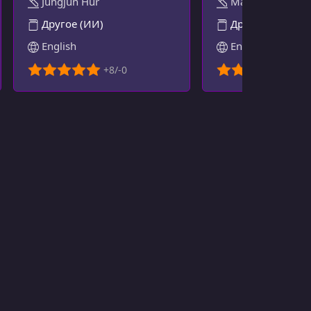
Jungjun Hur
Martin Kleppma
Другое (ИИ)
Другое
English
English