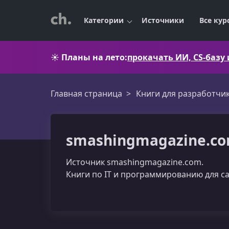
Категории
Источники
Все кур
☀️
Планы на лето:
прокачать ИИ, CS-базу
Главная страница
Книги для разработчи
smashingmagazine.co
Источник smashingmagazine.com.
Книги по IT и программированию для с