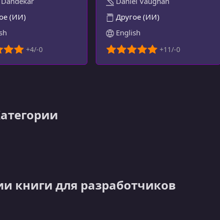
 Dandekar
Daniel Vaughan
ое (ИИ)
Другое (ИИ)
sh
English
Категории
ии книги для разработчиков