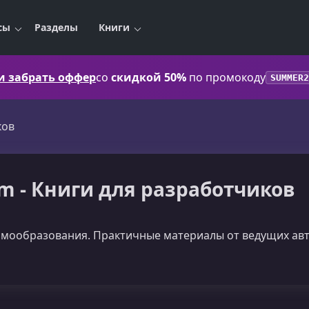
сы
Разделы
Книги
 и забрать оффер
со
скидкой 50%
по промокоду
SUMMER2
ков
m - Книги для разработчиков
амообразования. Практичные материалы от ведущих авт