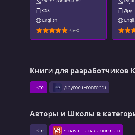
Victor Ponamariov
Rajat
ОПЫТ
CSS
Друг
English
Engli
Книги для разработчиков 
Все
Другое (Frontend)
Авторы и Школы в категор
Все
smashingmagazine.com