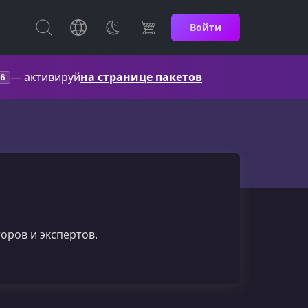
Войти
— активируй
на странице пакетов
6
оров и экспертов.