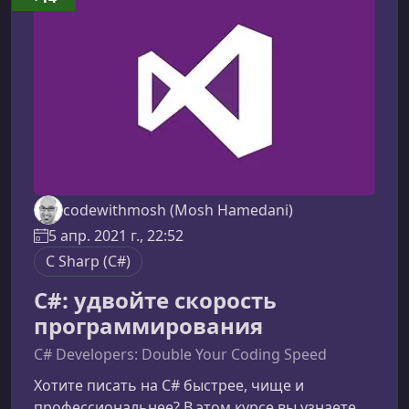
охватывает современные возможности языка
C#, включая последние изменения и практики
разраб
codewithmosh (Mosh Hamedani)
5 апр. 2021 г., 22:52
C Sharp (C#)
C#: удвойте скорость
программирования
C# Developers: Double Your Coding Speed
Хотите писать на C# быстрее, чище и
профессиональнее? В этом курсе вы узнаете,