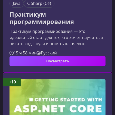
Java
C Sharp (C#)
Практикум
программирования
Практикум программирования — это
идеальный старт для тех, кто хочет научиться
писать код с нуля и понять ключевые
принципы объектно-ориентированного
15 ч 58 мин
Русский
программирования (ООП) на Java и C#. Курс
Посмотреть
помогает быстро освоить базовые
конструкции, логику программ и первые шаги
к созданию собственных
приложений.Особенности курсаПрограмма
+19
ориентирована на новичков и
последовательно раскрывает необходимые
знания для дальнейшего изучения Java и C#.
Все темы с