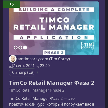
профессиональной разработки на C#, помогая
+5
переходить от базового уровня к
экспертному.Современные возможности языка
Расширенные конструкции яз
iamtimcorey.com (Tim Corey)
7 сент. 2021 г., 23:40
C Sharp (C#)
TimCo Retail Manager Фаза 2
TimCo Retail Manager Phase 2
TimCo Retail Manager Фаза 2 — это
практический курс, который погружает вас в