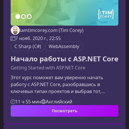
iamtimcorey.com (Tim Corey)
7 нояб. 2020 г., 22:55
C Sharp (C#)
WebAssembly
Начало работы с ASP.NET Core
Getting Started with ASP.NET Core
Этот курс поможет вам уверенно начать
работу с ASP.NET Core, разобравшись в
ключевых типах проектов и выбрав тот,
который максимально подходит под ваши
11 ч 55 мин
Английский
задачи. Вы избегаете хаоса, экономите время
Посмотреть
и сразу начинаете двигаться в правильном
направлении.Что вы узнаете в этом
курсеМатериал курса построен так, чтобы шаг