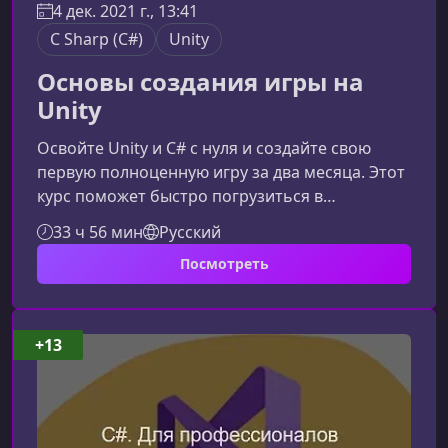
4 дек. 2021 г., 13:41
C Sharp (C#)
Unity
Основы создания игры на
Unity
Освойте Unity и C# с нуля и создайте свою
первую полноценную игру за два месяца. Этот
курс поможет быстро погрузиться в
разработку игр, понять основы
33 ч 56 мин
Русский
программирования, научиться работать с
Посмотреть
движком и выпустить собственный проект для
Windows, Android и WebGL. Да — в вашу игру
смогут играть прямо в браузере!Чему вы
научитесь на курсеРабота с UnityПошагово
+13
разберёте интерфейс Unity, управление
объектами, компоненты, сцену и основные
инструменты,