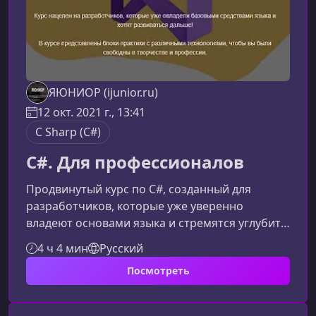
ЯЮНИОР (ijunior.ru)
12 окт. 2021 г., 13:41
C Sharp (C#)
C#. Для профессионалов
Продвинутый курс по C#, созданный для
разработчиков, которые уже уверенно
владеют основами языка и стремятся углубить
свои знания, освоить профессиональные
4 ч 4 мин
Русский
инструменты и повысить квалификацию для
Посмотреть
решения сложных задач в реальных
проектах.Что вы узнаете на курсеПрограмма
охватывает ключевые аспекты