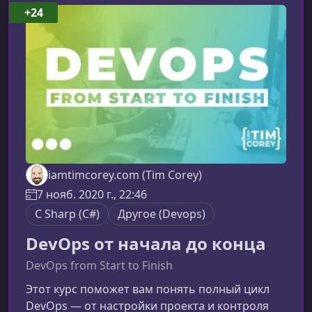
за шагом провести вас через основы ASP.NET
+24
Core и показать различия между пятью
основными типами проектов. Вы получите
четкое понима
iamtimcorey.com (Tim Corey)
7 нояб. 2020 г., 22:46
C Sharp (C#)
Другое (Devops)
DevOps от начала до конца
DevOps from Start to Finish
Этот курс поможет вам понять полный цикл
DevOps — от настройки проекта и контроля