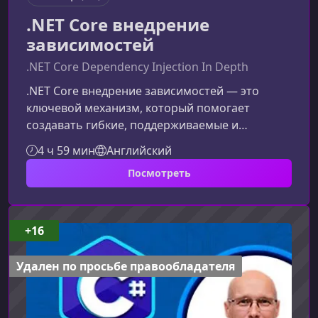
.NET Core внедрение
зависимостей
.NET Core Dependency Injection In Depth
.NET Core внедрение зависимостей — это
ключевой механизм, который помогает
создавать гибкие, поддерживаемые и
масштабируемые приложения. В этом
4 ч 59 мин
Английский
материале вы узнаете, как правильно
Посмотреть
использовать внедрение зависимостей (DI),
избегать тесной связности компонентов и
применять лучшие практики при работе с DI-
контейнером в .NET Core.Что такое внедрение
+16
зависимостей в .NET CoreВнедрение
зависимостей — это паттерн проектирования,
Удален по просьбе правообладателя
позволяющий отделить с