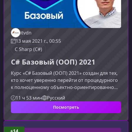
itvdn
13 мая 2021 г., 00:55
C Sharp (C#)
C# Базовый (ООП) 2021
Курс «C# Базовый (ООП) 2021» создан для тех,
кто хочет уверенно перейти от процедурного
к полноценному объектно-ориентированному
программированию. В формате понятных
11 ч 53 мин
Русский
объяснений и практических примеров вы
Посмотреть
освоите все ключевые принципы ООП на C# и
научитесь применять их в реальных задачах
разработки.Что представляет собой
курсОбновлённый и расширенный курс
+14