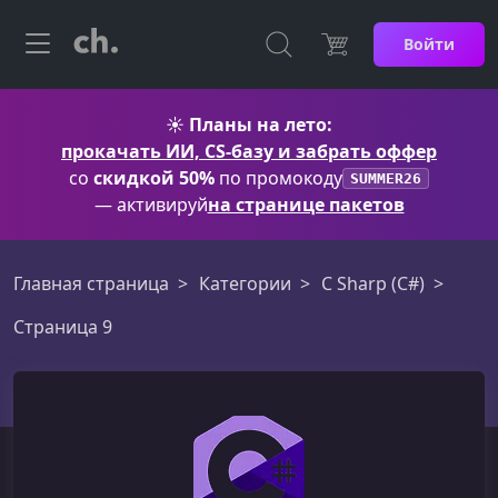
Войти
☀️
Планы на лето:
прокачать ИИ, CS-базу и забрать оффер
со
скидкой 50%
по промокоду
SUMMER26
— активируй
на странице пакетов
Главная страница
Категории
C Sharp (C#)
Страница 9