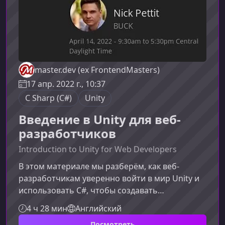
master.dev (ex FrontendMasters)
17 апр. 2022 г., 10:37
C Sharp (C#)
Unity
Введение в Unity для веб-
разработчиков
Introduction to Unity for Web Developers
В этом материале мы разберём, как веб-
разработчикам уверенно войти в мир Unity и
использовать C#, чтобы создавать
интерактивные 2D- и 3D‑проекты в реальном
4 ч 28 мин
Английский
времени. Индустрия real‑time‑контента
Посмотреть