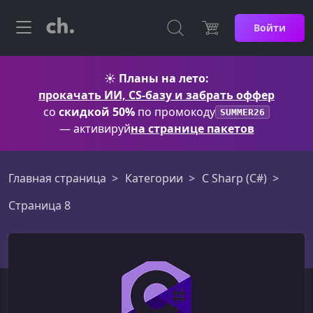
Войти
☀️
Планы на лето:
прокачать ИИ, CS-базу и забрать оффер
со
скидкой 50%
по промокоду
SUMMER26
— активируй
на странице пакетов
Главная страница
Категории
C Sharp (C#)
Страница 8