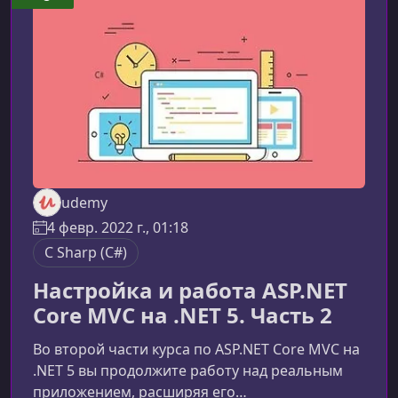
микросервисной архитектуры с нуля. Вы
будете создавать полноценное e-commerce
приложение, разде
udemy
4 февр. 2022 г., 01:18
C Sharp (C#)
Настройка и работа ASP.NET
Core MVC на .NET 5. Часть 2
Во второй части курса по ASP.NET Core MVC на
.NET 5 вы продолжите работу над реальным
приложением, расширяя его