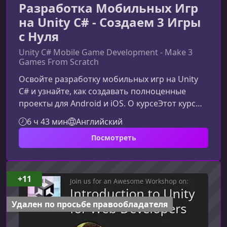
Разработка Мобильных Игр
на Unity C# - Создаем 3 Игры
с Нуля
Unity C# Mobile Game Development - Make 3
Games From Scratch
Освойте разработку мобильных игр на Unity
C# и узнайте, как создавать полноценные
проекты для Android и iOS. О курсеЭтот курс
научит вас создавать три мобильные игры с
6 ч 43 мин
Английский
нуля с использованием Unity — одного из
Посмотреть
самых популярных игровых движков в мире.
Вы узнаете, чем мобильные игры отличаются
от проектов для ПК, как использовать
сенсорный ввод, рекламу, push‑уведомления, а
+11
также как адаптировать игру под разные
устройства.Кому подходит этот курсКурс
Удален по просьбе правообладателя