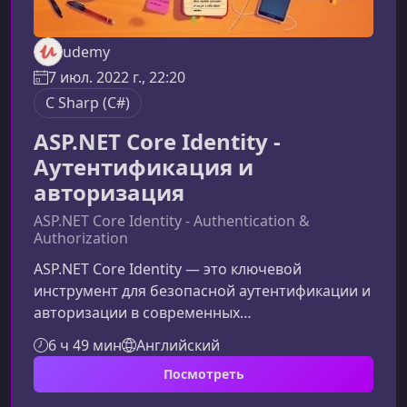
udemy
7 июл. 2022 г., 22:20
C Sharp (C#)
ASP.NET Core Identity -
Аутентификация и
авторизация
ASP.NET Core Identity - Authentication &
Authorization
ASP.NET Core Identity — это ключевой
инструмент для безопасной аутентификации и
авторизации в современных
веб‑приложениях. В этом материале вы
6 ч 49 мин
Английский
узнаете, как эффективно использовать
Посмотреть
систему идентификации в архитектуре MVC,
создавать собственные механизмы