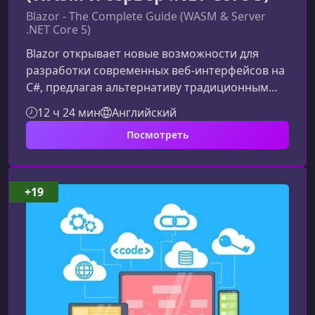
Blazor - The Complete Guide (WASM & Server
.NET Core 5)
Blazor открывает новые возможности для
разработки современных веб-интерфейсов на
C#, предлагая альтернативу традиционным
JavaScript-фреймворкам. Почему Blazor —
12 ч 24 мин
Английский
важный шаг в развитии .NETBlazor — это
Посмотреть
революционный фреймворк в экосистеме .NET
5, позволяющий создавать полноценные
клиентские приложения без использования
JavaScript. Благодаря серверной модели и
+19
режиму WebAssembly разработчики могут
писать логику на одном языке — C#, что
значительно у