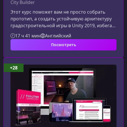
City Builder
Этот курс поможет вам не просто собрать
прототип, а создать устойчивую архитектуру
градостроительной игры в Unity 2019, избегая
хаоса, ошибок и бесконечных переделок. Ниже
17 ч 41 мин
Английский
— улучшенное и структурированное описание,
Посмотреть
подчеркивающее ключевые выгоды и сильные
стороны курса.О чем этот курсВы
познакомитесь с тем, как правильно
выстраивать архитектуру игры, писать
+28
поддерживаемый код и внедрять новые
функции без риска «сломать» уже
работающую систему.