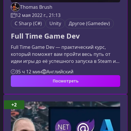
Thomas Brush
12 мая 2022 г., 21:13
C Sharp (C#)
Unity
Другое (Gamedev)
Full Time Game Dev
Full Time Game Dev — практический курс,
который поможет вам пройти весь путь от
идеи игры до её успешного запуска в Steam и
получения стабильного дохода. Это
35 ч 12 мин
Английский
идеальный выбор для тех, кто хочет
Посмотреть
превратить увлечение разработкой игр в
полноценную профессию.О курсе Full Time
Game DevFull Time Game Dev — это
комплексная программа, создающая прочную
+2
базу для начинающих и продвинутых инди-
разработчиков. Вы узнаете, как создать игру
на Unity, подготов