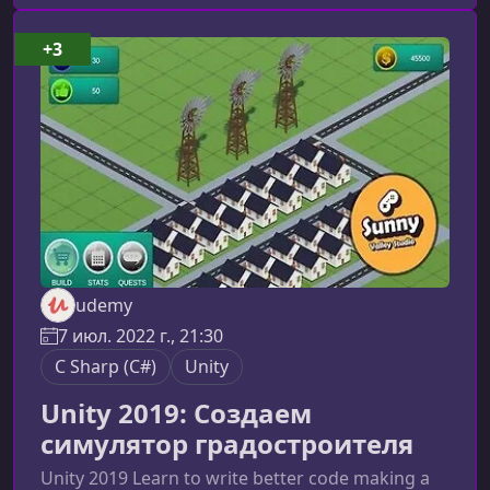
управления пользователями и работать с
роль‑ и клейм‑ориентированной
+3
авторизацией.Что такое ASP.NET Core Identity и
зачем она нужнаASP.NET Core Identity
представляет собой гибкую и расширяемую с
udemy
7 июл. 2022 г., 21:30
C Sharp (C#)
Unity
Unity 2019: Создаем
симулятор градостроителя
Unity 2019 Learn to write better code making a