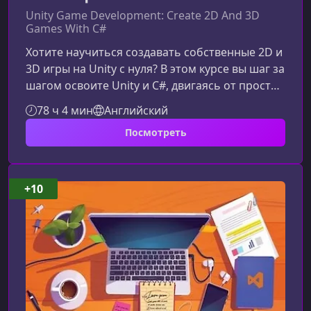
Unity Game Development: Create 2D And 3D
Games With C#
Хотите научиться создавать собственные 2D и
3D игры на Unity с нуля? В этом курсе вы шаг за
шагом освоите Unity и C#, двигаясь от простых
основ к продвинутым инструментам
78 ч 4 мин
Английский
разработки. Материал подается
Посмотреть
поступательно, поэтому обучение будет
комфортным как для новичков, так и для тех,
кто уже имеет опыт в создании игр.Что
представляет собой этот курсКурс построен
+10
таким образом, чтобы объединить все
ключевые знания, необходимые для
разработки игр