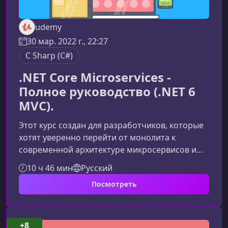
udemy
30 мар. 2022 г., 22:27
C Sharp (C#)
.NET Core Microservices -
Полное руководство (.NET 6
MVC).
Этот курс создан для разработчиков, которые
хотят уверенно перейти от монолита к
современной архитектуре микросервисов и
шаг за шагом освоить построение
10 ч 46 мин
Русский
распределённых систем на базе .NET 6,
Посмотреть
WebAPI, MVC, Ocelot, Duende Identity Server и
Azure Service Bus.Что вы изучите в рамках
курсаКурс помогает понять не только теорию,
но и практическую реализацию
+8