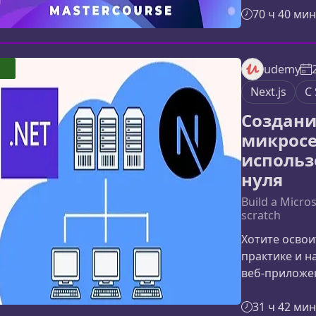
понять логи
70 ч 40 мин
научиться с
подойдет это
тех, кто хоч
udemy
нуля; структ
Next.js
C 
перейти на п
Создани
микросе
использ
нуля
Build a Micro
scratch
Хотите освои
практике и н
веб‑приложен
для разработ
.NET, Next.js
31 ч 42 мин