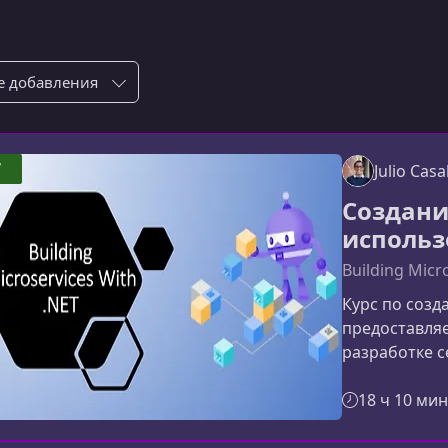
ровка по:
7
Julio Casa
Создани
использ
Building Micr
Курс по созд
предоставля
разработке с
индустрии. В
современные
18 ч 10 мин
также научи