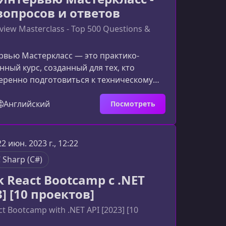
вопросов и ответов
rview Masterclass - Top 500 Questions &
рвью Мастеркласс — это практико-
ный курс, созданный для тех, кто
еренно подготовиться к техническому
ию. 500 тщательно отобранных вопросов
труктурированных по ключевым темам
Английский
Посмотреть
т закрыть пробелы в знаниях и
ться на реальных примерах.Что вы
этом курсеКурс построен таким образом,
22 июн. 2023 г., 12:22
ли не просто просматривать вопросы, а
 Sharp (C#)
гику интервьюера
ck React Bootcamp с .NET
3] [10 проектов]
act Bootcamp with .NET API [2023] [10