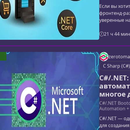
Если вы хоти
фронтенд‑раз
уверенные н
приложений на
курс станет 
21 ч 44 мин
подаётся пош
глубокое пон
собой этот Fu
1
zerotomas
практический
C Sharp (C#)
закрепляется
C#/.NET:
автомат
многое 
C#/.NET Boot
Automation +
C#/.NET — од
для создания