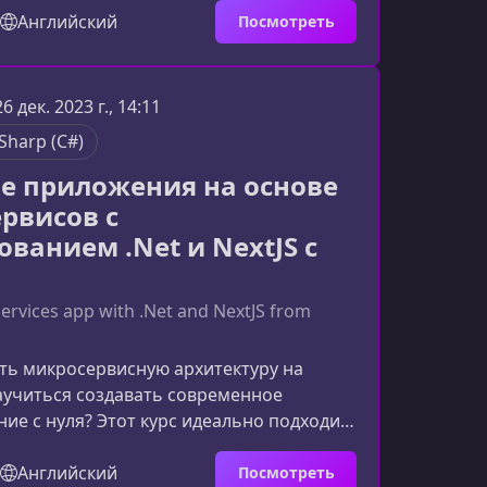
ку профессиональной разработки и
Английский
Посмотреть
оздавать реальные программы.Кому
т мастер-курсОбучение идеально для
ет: освоить программирование на C# с
26 дек. 2023 г., 14:11
урировать и углубить текущие знания;
Sharp (C#)
ози
е приложения на основе
рвисов с
ованием .Net и NextJS с
services app with .Net and NextJS from
ть микросервисную архитектуру на
аучиться создавать современное
ие с нуля? Этот курс идеально подходит
чиков, которые хотят закрепить знания
, Docker, Kubernetes и получить реальный
Английский
Посмотреть