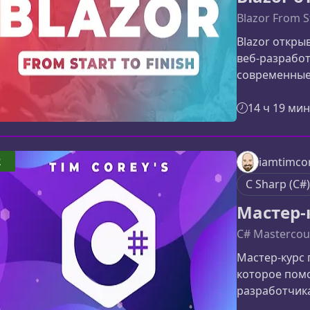
Blazor From St
Blazor откры
веб‑разрабо
современные 
разобраться 
техник, поня
14 ч 19 мин
научиться пр
проектах.Что
полный цикл 
2
iamtimcor
концепций д
C Sharp (C#)
Материал под
Мастер-
C# Mastercou
Мастер-курс 
которое пом
разработчика.
C# с нуля ил