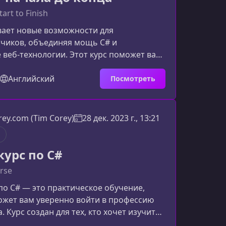
art to Finish
вает новые возможности для
тчиков, объединяя мощь C# и
веб‑технологии. Этот курс поможет вам
в платформе от основ до продвинутых
ть ее реальные преимущества и
Английский
Посмотреть
именять Blazor в коммерческих
 вы узнаете в этом курсеКурс охватывает
работы с Blazor — от ключевых
ey.com (Tim Corey)
28 дек. 2023 г., 13:21
о архитектуры крупных приложений.
ойдет как тем, кто только начинает и
курс по C#
rse
по C# — это практическое обучение,
ожет вам уверенно войти в профессию
 Курс создан для тех, кто хочет изучить
и укрепить уже имеющиеся знания,