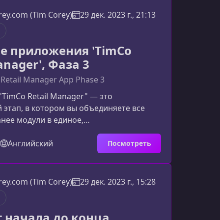
мые компоненты для игрового
вы изучите в рамках курсаАрхитектура
ey.com (Tim Corey)
29 дек. 2023 г., 21:13
стемПодробное рассмотрение того, как
риложения взаимодействуют с се
е приложения 'TimCo
anager', Фаза 3
 Retail Manager App Phase 3
 "TimCo Retail Manager" — это
 этап, в котором вы объединяете все
нее модули в единое,
ональное приложение. Этот курс
увствовать себя разработчиком в
Английский
Посмотреть
аксимально приближенных к реальному
ользуя современные инструменты и
одходы к архитектуре.Что вас ждёт в
ey.com (Tim Corey)
29 дек. 2023 г., 15:28
данном этапе вы не просто следуете за
 работаете как инженер, принимаете р
т начала до конца