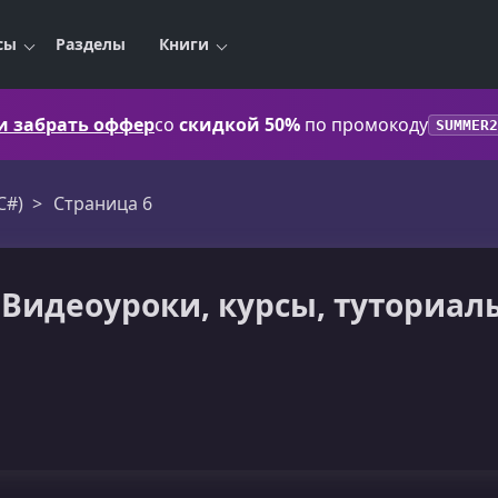
сы
Разделы
Книги
 и забрать оффер
со
скидкой 50%
по промокоду
SUMMER2
C#)
Страница 6
 - Видеоуроки, курсы, туториал