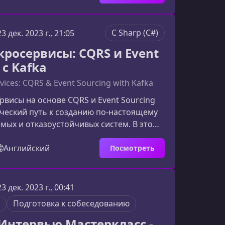
тфолио.Что вы создадите в рамках
 за шагом разработаете полноценное
приложение на микросервисах: от первых
C Sharp (C#)
23 дек. 2023 г., 21:05
запуска в локальном Kubernetes‑кластере
кросервисы: CQRS и Event
 с Kafka
vices: CQRS & Event Sourcing with Kafka
рвисы на основе CQRS и Event Sourcing
ческий путь к созданию по-настоящему
ых и отказоустойчивых систем. В этом
ы найдете расширенное и
анное описание курса, которое поможет
Английский
Посмотреть
 его ценность, структуру и ключевые
 для разработчиков .NET.Что
 собой курсКурс сфокусирован на
23 дек. 2023 г., 00:41
нципах CQRS и Event Sourcing, раскрывая
Подготовка к собеседованию
орию, но и реальные
 Интервью Мастеркласс -