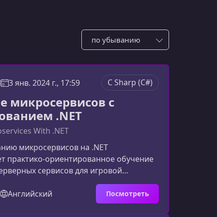
Сотировать по:
C Sharp (C#)
l
3 янв. 2024 г., 17:59
е микросервисов с
ованием .NET
oservices With .NET
анию микросервисов на .NET
ет практико‑ориентированное обучение
ерверных сервисов для игровой
ы освоите архитектуру микросервисов,
 инструменты и методы интеграции, а
Английский
Посмотреть
тесь разрабатывать надежные и