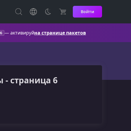
Войти
— активируй
на странице пакетов
6
ы - страница 6