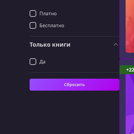
Платно
Бесплатно
Только книги
Да
+2
Сбросить