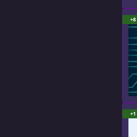
+8
+1