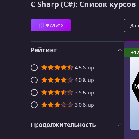
C Sharp (C#): Список курсов
Сорти
Фильтр
Рейтинг
+1
4.5 & up
4.0 & up
3.5 & up
3.0 & up
Продолжительность