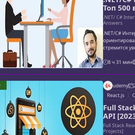
Топ 500 
.NET/ C# Inte
Answers
.NET/C# Инте
ориентирован
стремится ув
собеседован
и ответов, с
8 ч 31 мин
.NET, помогу
потренирова
получите на 
0
udemy
чтобы вы мог
React.js
C
понимать ло
Full Sta
API [202
Full Stack Re
Projects]