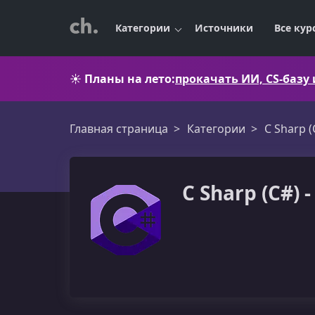
Категории
Источники
Все кур
☀️
Планы на лето:
прокачать ИИ, CS-базу
Главная страница
Категории
C Sharp (
C Sharp (C#)