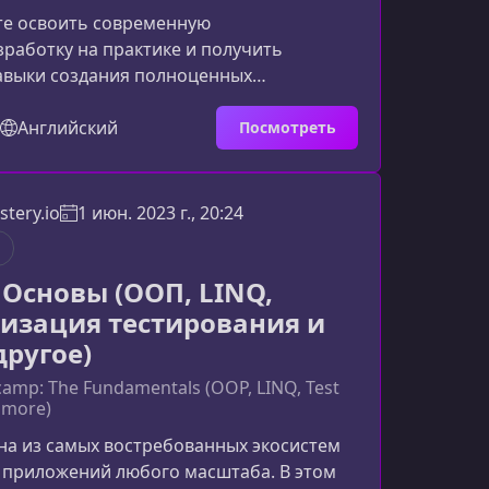
те освоить современную
работку на практике и получить
авыки создания полноценных
 React с бэкендом на .NET API, то этот
идеальной отправной точкой. Материал
Английский
Посмотреть
агово, с упором на реальные проекты и
имание технологий.Что представляет
ll Stack React BootcampКурс создан как
tery.io
1 июн. 2023 г., 20:24
 путь развития, где каждая тема
 через задания, мини‑прое
 Основы (ООП, LINQ,
изация тестирования и
другое)
camp: The Fundamentals (OOP, LINQ, Test
 more)
на из самых востребованных экосистем
 приложений любого масштаба. В этом