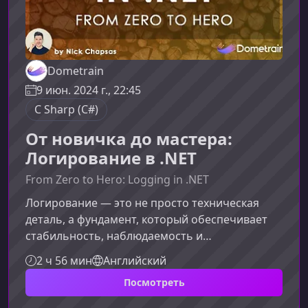
Dometrain
9 июн. 2024 г., 22:45
C Sharp (C#)
От новичка до мастера:
Логирование в .NET
From Zero to Hero: Logging in .NET
Логирование — это не просто техническая
деталь, а фундамент, который обеспечивает
стабильность, наблюдаемость и
предсказуемость .NET‑приложений. В этом
2 ч 56 мин
Английский
курсе вы шаг за шагом освоите практическое
Посмотреть
логирование — от базовых концепций до
профессиональных стратегий, используемых в