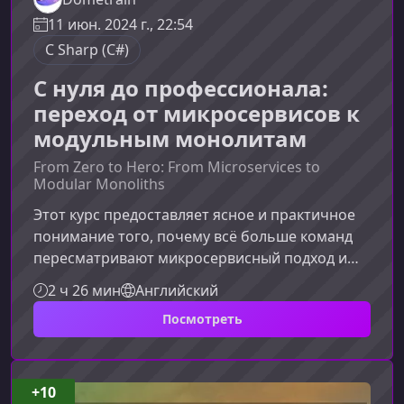
11 июн. 2024 г., 22:54
C Sharp (C#)
С нуля до профессионала:
переход от микросервисов к
модульным монолитам
From Zero to Hero: From Microservices to
Modular Monoliths
Этот курс предоставляет ясное и практичное
понимание того, почему всё больше команд
пересматривают микросервисный подход и
выбирают модульный монолит как более
2 ч 26 мин
Английский
устойчивую и управляемую архитектуру. Ниже
Посмотреть
вы найдёте расширенный обзор преимуществ,
процессов миграции и ключевых принципов,
которые помогут вам эффективно применить
полученные знания.Почему переходят от
+10