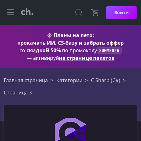
Войти
☀️
Планы на лето:
прокачать ИИ, CS-базу и забрать оффер
со
скидкой 50%
по промокоду
SUMMER26
— активируй
на странице пакетов
Главная страница
Категории
C Sharp (C#)
Страница 3