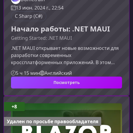
13 июн. 2024 г., 22:54
C Sharp (C#)
Начало работы: .NET MAUI
Getting Started: .NET MAUI
.NET MAUI открывает новые возможности для
разработки современных
кроссплатформенных приложений. В этом
материале мы подробно рассмотрим, что
5 ч 15 мин
Английский
делает .NET MAUI мощным инструментом,
Посмотреть
какие преимущества он дает разработчикам и
как этот курс поможет вам уверенно начать
работу с платформой.Что такое .NET MAUI и
почему он важен.NET Multi-platform App UI
+8
(.NET MAUI) — это эволюция Xamarin.Forms,
объединяющая развитие приложений для
Удален по просьбе правообладателя
мобильных и настольн