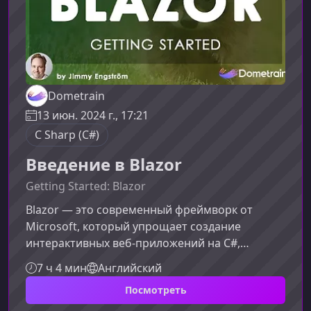
Dometrain
13 июн. 2024 г., 17:21
C Sharp (C#)
Введение в Blazor
Getting Started: Blazor
Blazor — это современный фреймворк от
Microsoft, который упрощает создание
интерактивных веб‑приложений на C#,
минимизируя необходимость использовать
7 ч 4 мин
Английский
JavaScript. Если вы хотите понимать, как
Посмотреть
работает Blazor и как применять его для
реальных проектов, этот курс станет