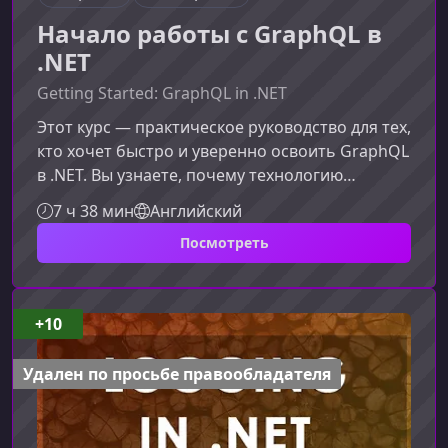
Начало работы с GraphQL в
.NET
Getting Started: GraphQL in .NET
Этот курс — практическое руководство для тех,
кто хочет быстро и уверенно освоить GraphQL
в .NET. Вы узнаете, почему технологию
используют ведущие компании и как
7 ч 38 мин
Английский
применять её возможности в реальных
Посмотреть
проектах на C#.Что представляет собой
GraphQL и почему он важенGraphQL стал
стандартом де-факто для создания
современных API благодаря гибкости, высокой
+10
эффективности и возможности точного
контроля над данными. В отличие от REST, он
Удален по просьбе правообладателя
позволяет клиент