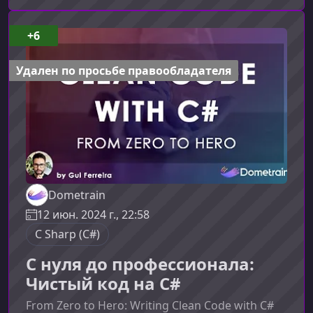
идеальной отправной точкой.Что вы узнаете
на курсеКурс «Введение в Blazor» помогает
+6
быстро освоить основы фреймворка и понять
его ключевые преимущества. Под
Удален по просьбе правообладателя
руководством Microsoft
Dometrain
12 июн. 2024 г., 22:58
C Sharp (C#)
С нуля до профессионала:
Чистый код на C#
From Zero to Hero: Writing Clean Code with C#