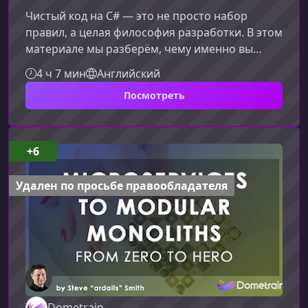
Чистый код на C# — это не просто набор
правил, а целая философия разработки. В этом
материале мы разберём, чему именно вы
научитесь в курсе, какие навыки прокачаете и
4 ч 7 мин
Английский
почему понимание принципов чистого кода
Посмотреть
существенно повышает уровень
профессионализма любого разработчика.О
чём этот курсКурс основан на подходах,
описанных Робертом Мартином, и
+6
адаптирован под реальные задачи разработки
на C#. Вы узнаете, как писать код, который
Удален по просьбе правообладателя
легко читать, по
Dometrain