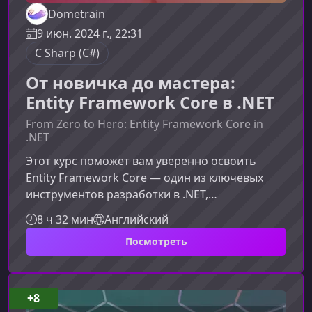
Dometrain
9 июн. 2024 г., 22:31
C Sharp (C#)
От новичка до мастера:
Entity Framework Core в .NET
From Zero to Hero: Entity Framework Core in
.NET
Этот курс поможет вам уверенно освоить
Entity Framework Core — один из ключевых
инструментов разработки в .NET,
позволяющий работать с данными быстро,
8 ч 32 мин
Английский
эффективно и без лишнего кода. Что
Посмотреть
представляет собой курс по Entity Framework
CoreОбучение охватывает полный цикл
работы с EF Core — от первых шагов до
глубоких внутренних механизмов ORM.
+8
Материал структурирован таким образом,