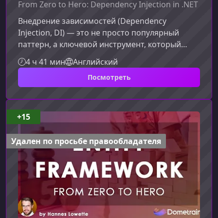
From Zero to Hero: Dependency Injection in .NET
Внедрение зависимостей (Dependency
Injection, DI) — это не просто популярный
паттерн, а ключевой инструмент, который
помогает .NET‑разработчикам создавать
4 ч 41 мин
Английский
гибкие, легко тестируемые и масштабируемые
Посмотреть
приложения. В этом материале мы разберём,
что делает DI таким важным, и почему
обучение в формате «с нуля до
профессионала» открывает двери к более
+15
уверенному и эффективному
программированию.Что вы узнаете на этом
Удален по просьбе правообладателя
курсеМатериал курса охватывает все