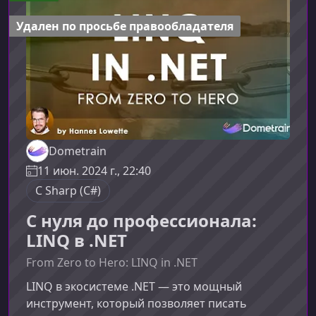
микросервисов к модульным монолитамЗа
последние годы многие команды столкнулись
Удален по просьбе правообладателя
с
Dometrain
11 июн. 2024 г., 22:40
C Sharp (C#)
С нуля до профессионала:
LINQ в .NET
From Zero to Hero: LINQ in .NET
LINQ в экосистеме .NET — это мощный
инструмент, который позволяет писать