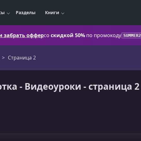
сы
Разделы
Книги
 и забрать оффер
со
скидкой 50%
по промокоду
SUMMER2
Страница 2
тка - Видеоуроки - страница 2