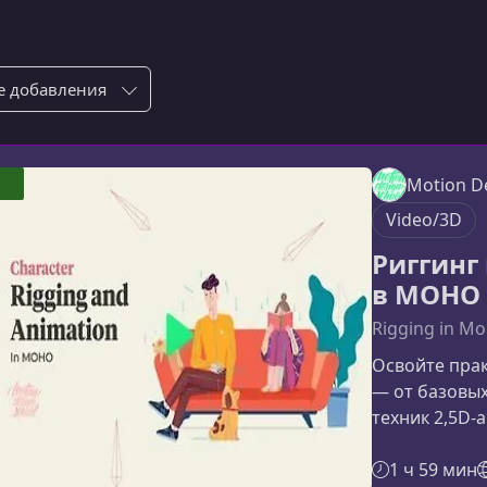
ровка по:
Motion D
Video/3D
Риггинг
в MOHO
Rigging in M
Освойте пра
— от базовы
техник 2,5D‑
полноценной
тем, кто хоч
1 ч 59 мин