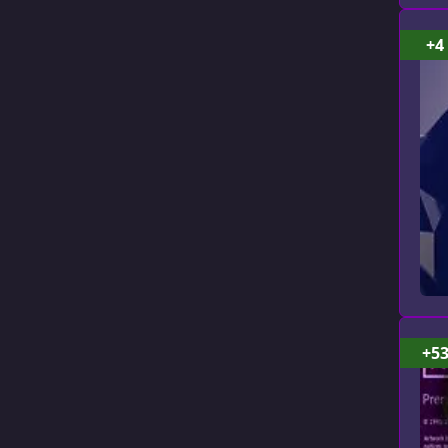
+4
+5