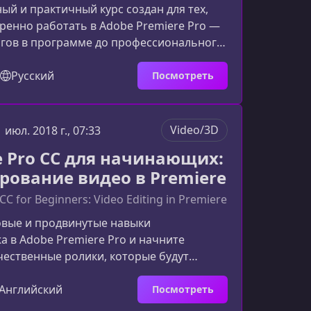
ый и практичный курс создан для тех,
еренно работать в Adobe Premiere Pro —
агов в программе до профессионального
териал подан последовательными
бы вы могли постепенно освоить
Русский
Посмотреть
 приёмы и логику
рования.Что вас ждёт в курсеКурс
се ключевые аспекты работы с Adobe
Video/3D
1 июл. 2018 г., 07:33
 — от базовой настройки рабочего
e Pro CC для начинающих:
 до продвинутых техник монтажа, цве
рование видео в Premiere
CC for Beginners: Video Editing in Premiere
овые и продвинутые навыки
 в Adobe Premiere Pro и начните
чественные ролики, которые будут
рофессионально. Курс помогает
стро освоиться в программе и перейти
Английский
Посмотреть
агов к полноценным монтажным