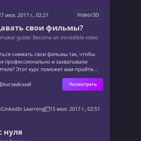
 представляет собой этот курс Premiere
нающихКурс создан как практическое
Video/3D
27 июл. 2017 г., 02:27
ководство, которое позволяет не только
давать свои фильмы?
рфейс программы, но и сразу при
maker guide: Become an incredible video
ться снимать свои фильмы так, чтобы
ли профессионально и захватывали
теля? Этот курс поможет вам пройти
 идеи до финального монтажа, раскрывая
емы, техники и секреты
Английский
Посмотреть
ства.О чем этот курсКурс охватывает
здания фильма: от разработки концепции
рудования до построения кадра,
/LinkedIn Learning
15 июл. 2017 г., 02:51
роцесса и постобработки. Вы
в базовых и продвинутых инст
с нуля