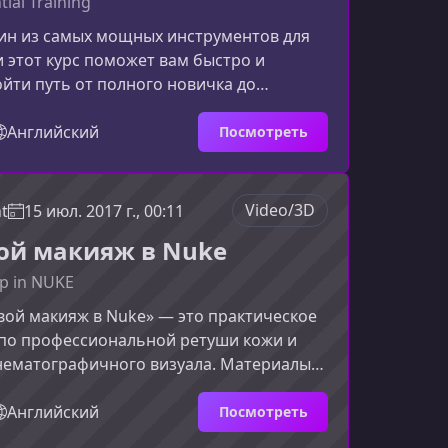
tial Training
дин из самых мощных инструментов для
и этот курс поможет вам быстро и
йти путь от полного новичка до
ользователя. Материал подойдёт тем,
учиться работать с процедурной
Английский
Посмотреть
оздавать визуальные эффекты,
в геометрии, освещении, рендеринге и
ся с легендарными возможностями
Video/3D
ht
15 июл. 2017 г., 00:11
ёмов Houdini.Что вы изучите в
й макияж в Nuke
обучение было максимально структур
up in NUKE
ой макияж в Nuke» — это практическое
 по профессиональной ретуши кожи и
нематографичного визуала. Материалы
 реальных методиках, применяемых в
высокобюджетной рекламе, что делает
Английский
Посмотреть
ксимально приближенным к