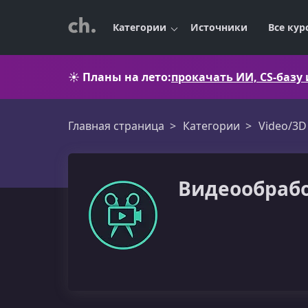
Категории
Источники
Все кур
☀️
Планы на лето:
прокачать ИИ, CS-базу
Главная страница
Категории
Video/3D
Видеообрабо