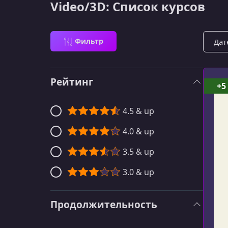
Video/3D: Список курсов
Сорти
Фильтр
Рейтинг
+5
4.5 & up
4.0 & up
3.5 & up
3.0 & up
Продолжительность