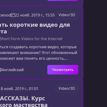
ество своих видеороликов.Чему вы
онимать ключевые функции и интерфейс
давать риггинг персонажей в 2,5D с
Video/3D
ftwood
22 нояб. 2019 г., 15:55
зовать Smart Bones для гибкого
ать короткие видео для
движением.
та
hort Form Videos for the Internet
ться создавать короткие видео, которые
ривлекают внимание? Этот обновленный
поможет вам понять его ценность,
 и уникальные особенности. Узнайте,
 у опытного режиссёра поможет вам
Английский
Посмотреть
отать с видеоконтентом и создавать
рые цепляют зрителя с первых секунд.О
вы научитесьКурс раскрывает полный
Video/3D
18 нояб. 2019 г., 01:01
я коротких интернет‑видео — от идеи и
АССКАЗЫ. Курс
о с
кого мастерства