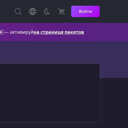
Войти
— активируй
на странице пакетов
6