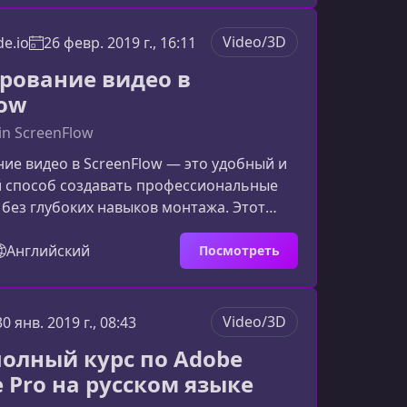
печатляющие, профессиональные
у стоит освоить DaVinci ResolveDaVinci
Video/3D
e.io
26 февр. 2019 г., 16:11
о стал стандартом в индустрии благодаря
ощных инструментов и удо
рование видео в
low
 in ScreenFlow
ие видео в ScreenFlow — это удобный и
 способ создавать профессиональные
без глубоких навыков монтажа. Этот
 вам научиться планировать,
ать и собирать видеоконтент, чтобы
Английский
Посмотреть
видео выглядело логично, цельно и
ьно для зрителя.Основы
льного этапаЛюбой видеопроект
Video/3D
30 янв. 2019 г., 08:43
щё до запуска камеры.
олный курс по Adobe
ство — это этап, который определяет
e Pro на русском языке
фф