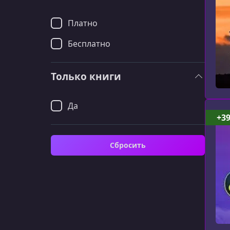
Платно
Бесплатно
Только книги
Да
+3
Сбросить