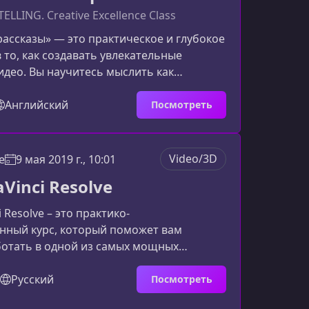
LLING. Creative Excellence Class
рассказы» — это практическое и глубокое
 то, как создавать увлекательные
идео. Вы научитесь мыслить как
имать как оператор и собирать историю
иональный монтажер, даже если только
Английский
Посмотреть
ой путь.О чем этот курсКурс раскрывает
торону видеопроизводства — от идеи до
онтажа. Вместо фокуса на технике и
Video/3D
e
9 мая 2019 г., 10:01
ем оборудовании вы освоите главное —
Vinci Resolve
ит
 Resolve – это практико-
нный курс, который поможет вам
ботать в одной из самых мощных
я монтажа и цветокоррекции. Материал
ен так, чтобы вы смогли быстро перейти
Русский
Посмотреть
реальной работе с видео и научились