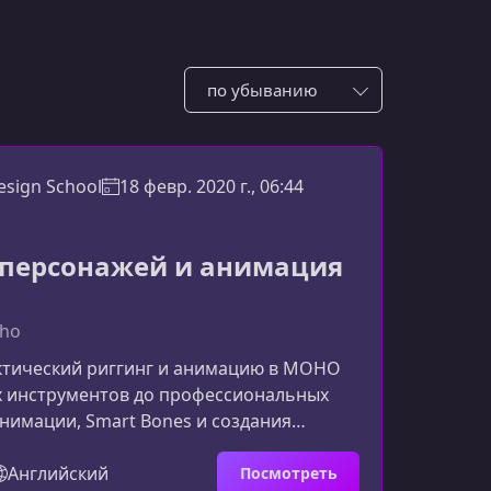
Сотировать по:
esign School
18 февр. 2020 г., 06:44
 персонажей и анимация
oho
ктический риггинг и анимацию в MOHO
х инструментов до профессиональных
анимации, Smart Bones и создания
 анимированной сцены. Курс подходит
ет уверенно работать с персонажами и
Английский
Посмотреть