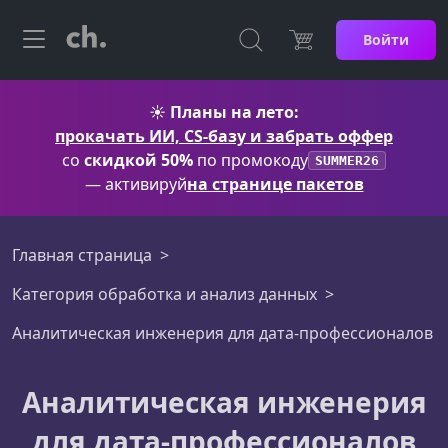
Войти
☀️
Планы на лето:
прокачать ИИ, CS-базу и забрать оффер
со
скидкой 50%
по промокоду
SUMMER26
— активируй
на странице пакетов
Главная страница
Категория обработка и анализ данных
Аналитическая инженерия для дата-профессионалов
Аналитическая инженерия
для дата-профессионалов