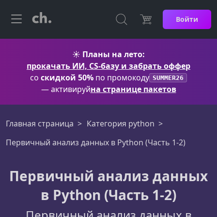
Войти
☀️
Планы на лето:
прокачать ИИ, CS-базу и забрать оффер
со
скидкой 50%
по промокоду
SUMMER26
— активируй
на странице пакетов
Главная страница
Категория python
Первичный анализ данных в Python (Часть 1-2)
Первичный анализ данных
в Python (Часть 1-2)
Первичный анализ данных в