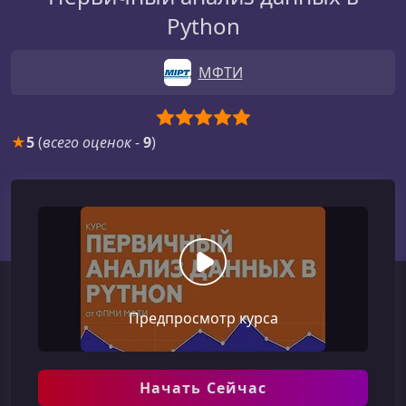
Python
МФТИ
★
5
(
всего оценок
-
9
)
Предпросмотр курса
Начать Сейчас