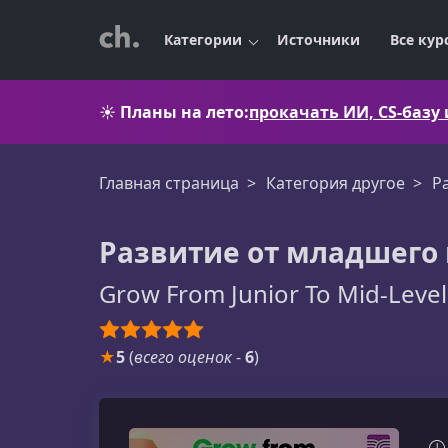
Категории
Источники
Все кур
☀️
Планы на лето:
прокачать ИИ, CS-базу
Главная страница
Категория другое
Р
Развитие от младшего и
Grow From Junior To Mid-Level
★
5
(
всего оценок
-
6
)