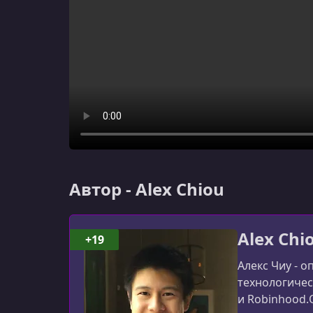
Автор - Alex Chiou
Alex Chi
+19
Алекс Чиу - 
технологическ
и Robinhood.