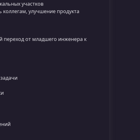
окальных участков
ь коллегам, улучшение продукта
й переход от младшего инженера к
 задачи
ки
ений