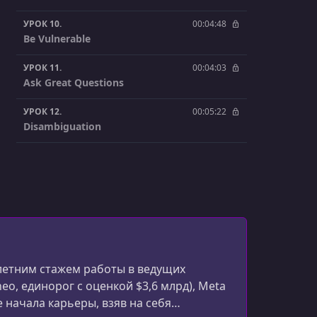
УРОК 10.
00:04:48
Be Vulnerable
УРОК 11.
00:04:03
Ask Great Questions
УРОК 12.
00:05:22
Disambiguation
УРОК 13.
00:05:52
Be A Feedback Sponge
УРОК 14.
00:03:09
1 on 1 Meetings
УРОК 15.
00:07:10
Participating In Bigger Meetings
-летним стажем работы в ведущих
neo, единорог с оценкой $3,6 млрд), Meta
УРОК 16.
00:03:29
 начала карьеры, взяв на себя
Show Your Work