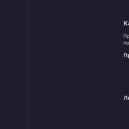
К
Пр
по
П
Л