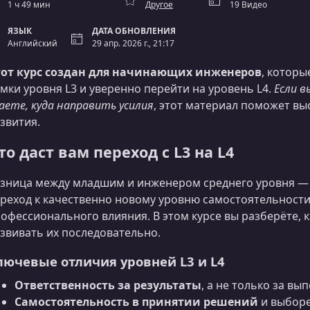
1 ч 49 мин
Другое
19 Видео
ЯЗЫК
ДАТА ОБНОВЛЕНИЯ
Английский
29 апр. 2026 г., 21:17
тот курс создан для начинающих инженеров
, которы
мки уровня L3 и уверенно перейти на уровень L4.
Если в
аете, куда направить усилия
, этот материал поможет вы
звития.
то даст вам переход с L3 на L4
зница между младшим и инженером среднего уровня — 
реход к качественно новому уровню самостоятельности
офессионального влияния. В этом курсе вы разберёте, 
звивать их последовательно.
лючевые отличия уровней L3 и L4
Ответственность за результаты
, а не только за в
Самостоятельность в принятии решений
и выборе