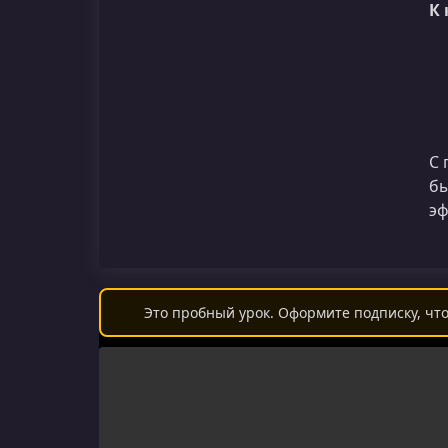
К 
С 
бы
эф
Это пробный урок. Оформите подписку, что