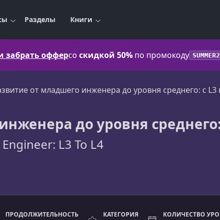
сы
Разделы
Книги
 и забрать оффер
со
скидкой 50%
по промокоду
SUMMER2
азвитие от младшего инженера до уровня среднего: с L3 
нженера до уровня среднего: 
 Engineer: L3 To L4
ПРОДОЛЖИТЕЛЬНОСТЬ
КАТЕГОРИЯ
КОЛИЧЕСТВО УР