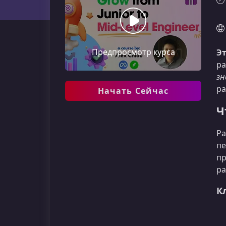
Предпросмотр курса
Э
ра
зн
ра
Начать Сейчас
Ч
Ра
пе
пр
ра
К