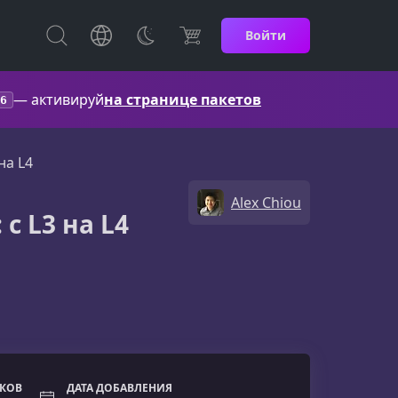
Войти
— активируй
на странице пакетов
6
на L4
Alex Chiou
с L3 на L4
ОКОВ
ДАТА ДОБАВЛЕНИЯ