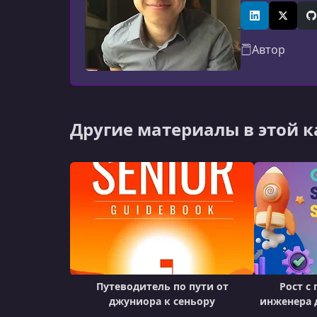
ответственно
инженер по A
LinkedIn
X (Twitt
G
Автор
Другие материалы в этой 
Путеводитель по пути от
Рост с
джуниора к сеньору
инженера д