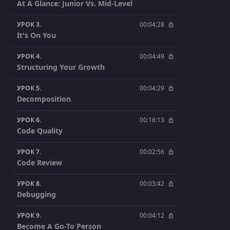
At A Glance: Junior Vs. Mid-Level
УРОК 3.
00:04:28
It's On You
УРОК 4.
00:04:49
Structuring Your Growth
УРОК 5.
00:04:29
Decomposition
УРОК 6.
00:16:13
Code Quality
УРОК 7.
00:02:56
Code Review
УРОК 8.
00:03:42
Debugging
УРОК 9.
00:04:12
Become A Go-To Person