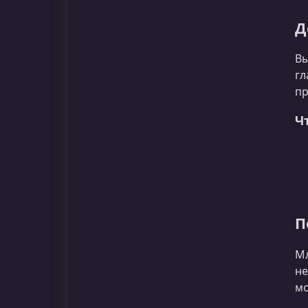
Д
Вы
гл
п
Ч
П
Мл
не
мо