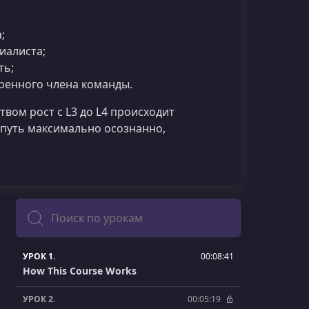
;
иалиста;
ть;
еренного члена команды.
вом рост с L3 до L4 происходит
т путь максимально осознанно,
Поиск
УРОК 1.
00:08:41
How This Course Works
УРОК 2.
00:05:19