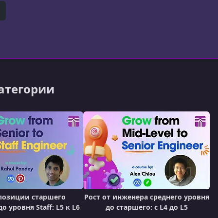
сть за приложение Course Hero для Android (более 100 
ndroid в компании. После этого он расширил
er)
itHub
категории
 позиции старшего
Рост от инженера среднего уровня
о уровня Staff: L5 к L6
до старшего: с L4 до L5