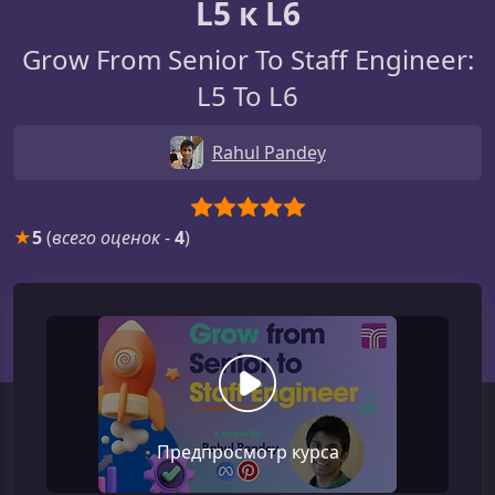
L5 к L6
Grow From Senior To Staff Engineer:
L5 To L6
Rahul Pandey
★
5
(
всего оценок
-
4
)
Предпросмотр курса