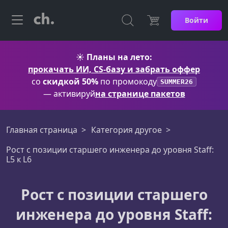
Войти
☀️
Планы на лето:
прокачать ИИ, CS-базу и забрать оффер
со
скидкой 50%
по промокоду
SUMMER26
— активируй
на странице пакетов
Главная страница
Категория другое
Рост с позиции старшего инженера до уровня Staff:
L5 к L6
Рост с позиции старшего
инженера до уровня Staff: