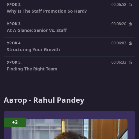
УРОК 2.
00:06:58
Why Is The Staff Promotion So Hard?
УРОК 3.
00:08:20
At A Glance: Senior Vs. Staff
УРОК 4.
00:06:03
Structuring Your Growth
УРОК 5.
00:06:33
Finding The Right Team
УРОК 6.
00:03:35
You Need Tenure
Автор - Rahul Pandey
УРОК 7.
00:06:11
Own The Goal
УРОК 8.
00:05:47
+3
Create Scope