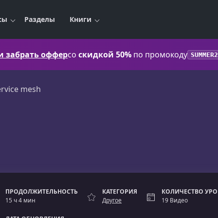
сы
Разделы
Книги
 и забрать оффер
со
скидкой 50%
по промокоду
SUMMER2
ervice mesh
ПРОДОЛЖИТЕЛЬНОСТЬ
КАТЕГОРИЯ
КОЛИЧЕСТВО УР
15 ч 4 мин
Другое
19 Видео