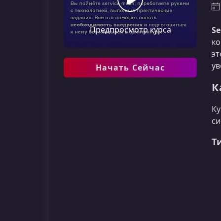
Предпросмотр курса
Se
ко
эт
ув
Начать Сейчас
К
Ку
си
Т