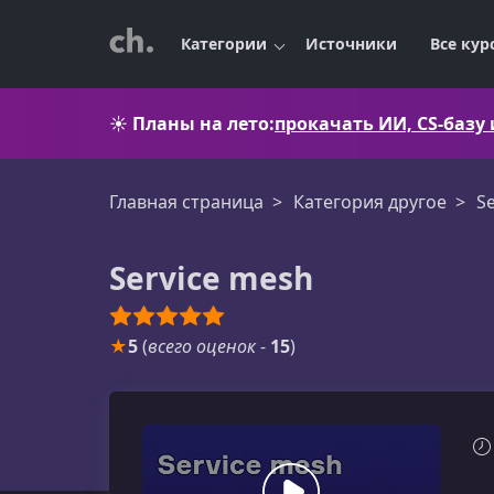
Категории
Источники
Все кур
☀️
Планы на лето:
прокачать ИИ, CS-базу
Главная страница
Категория другое
S
Service mesh
★
5
(
всего оценок
-
15
)