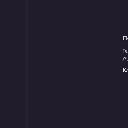
П
Те
ул
К