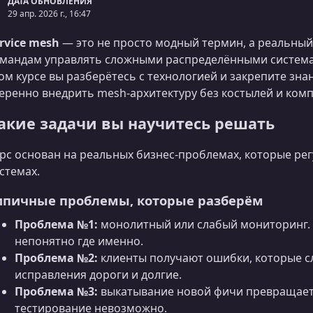
ДАТА ОБНОВЛЕНИЯ
29 апр. 2026 г., 16:47
rvice mesh
— это не просто модный термин, а реальный
мандам управлять сложными распределёнными системам
ом курсе вы разберётесь с технологией и закрепите зн
еренно внедрить mesh-архитектуру без костылей и ком
акие задачи вы научитесь решать
рс основан на реальных бизнес-проблемах, которые ре
стемах.
ипичные проблемы, которые разберём
Проблема №1:
монолитный или слабый мониторинг. 
непонятно где именно.
Проблема №2:
клиенты получают ошибки, которые с
исправления дороги и долгие.
Проблема №3:
выкатывание новой фичи превращает
тестирование невозможно.