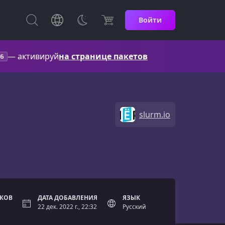
Войти
— активируй
на странице пакетов
6
slurm.io
ОКОВ
ДАТА ДОБАВЛЕНИЯ
ЯЗЫК
22 дек. 2022 г., 22:32
Русский