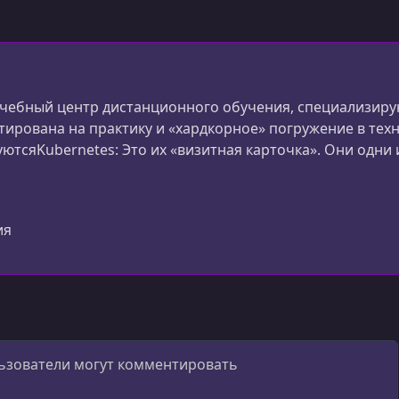
учебный центр дистанционного обучения, специализиру
ирована на практику и «хардкорное» погружение в тех
ютсяKubernetes: Это их «визитная карточка». Они одни 
обучать K8s.DevOps & SRE: Обучение инструментам автома
 др.).Разработка: Курсы для разработчиков, которые хот
ия