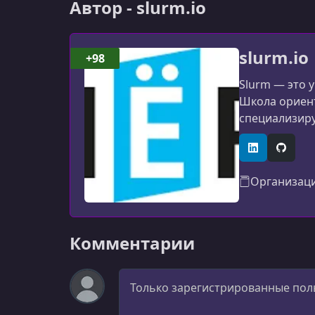
Автор - slurm.io
slurm.io
+98
Slurm — это 
Школа ориент
специализиру
качественно 
Prometheus и
LinkedIn
GitHub
Организац
Комментарии
Комментарий