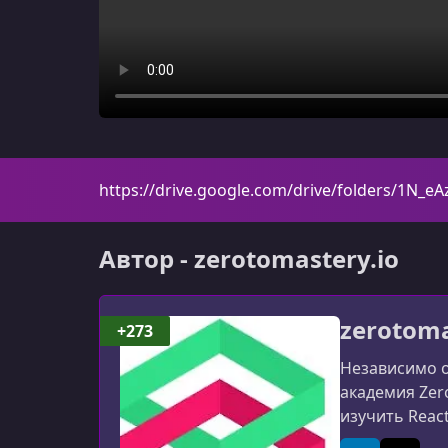
https://drive.google.com/drive/folders/1
Автор - zerotomastery.io
zerotoma
+273
Независимо о
академия Zer
изучить React
успешного тр