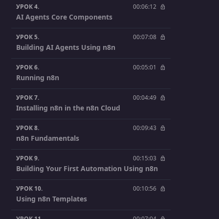
УРОК 4.
00:06:12
AI Agents Core Components
УРОК 5.
00:07:08
Building AI Agents Using n8n
УРОК 6.
00:05:01
Running n8n
УРОК 7.
00:04:49
Installing n8n in the n8n Cloud
УРОК 8.
00:09:43
n8n Fundamentals
УРОК 9.
00:15:03
Building Your First Automation Using n8n
УРОК 10.
00:10:56
Using n8n Templates
УРОК 11.
00:07:04