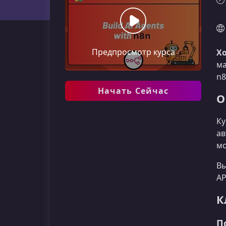
Предпросмотр курса
Хо
ма
n8
Начать Сейчас
О
Ку
ав
мо
Вы
AP
К
П