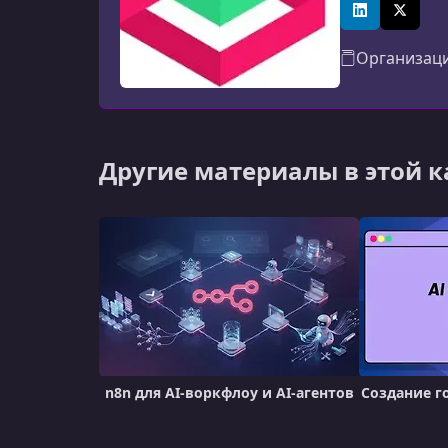
LinkedIn
X (Twitt
Организац
Другие материалы в этой 
n8n для AI-воркфлоу и AI-агентов
Создание г