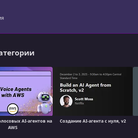
er)
ия
категории
олосовых AI-агентов на
Создание AI-агента с нуля, v2
AWS