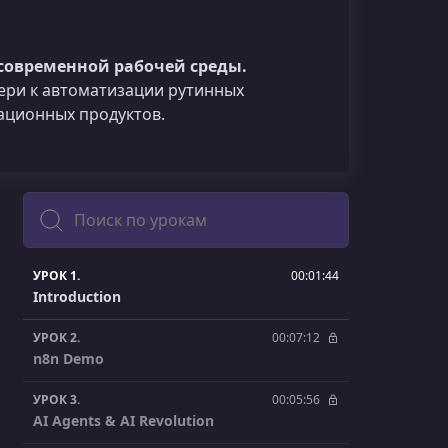
современной рабочей среды.
вери к автоматизации рутинных
ационных продуктов.
Поиск
УРОК 1.
00:01:44
Introduction
УРОК 2.
00:07:12
n8n Demo
УРОК 3.
00:05:56
AI Agents & AI Revolution