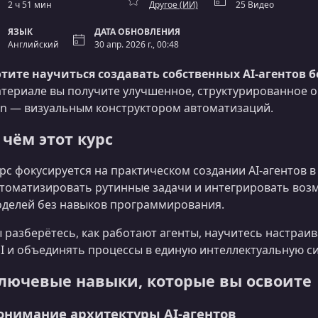
2 ч 51 мин
Другое (ИИ)
25 Видео
ЯЗЫК
ДАТА ОБНОВЛЕНИЯ
Английский
30 апр. 2026 г., 00:48
тите научиться создавать собственных AI-агентов
териале вы получите улучшенное, структурированное о
n — визуальным конструктором автоматизаций.
 чём этот курс
рс фокусируется на практическом создании AI-агентов 
томатизировать рутинные задачи и интегрировать во
делей без навыков программирования.
 разберётесь, как работают агенты, научитесь настраи
I и объединять процессы в единую интеллектуальную си
лючевые навыки, которые вы освоите
онимание архитектуры AI-агентов