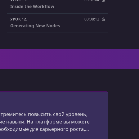
Inside the Workflow
УРОК 12.
00:08:12
Generating New Nodes
УРОК 13.
00:09:15
Integrating Notion into the n8n Worflow
УРОК 14.
00:04:22
Project Overview
УРОК 15.
00:04:32
Generating Mock Data for Google Calendar
УРОК 16.
00:02:40
Adding the Trigger Node
стремитесь повысить свой уровень,
УРОК 17.
00:07:53
кие навыки. На платформе вы можете
Adding the AI Agent Node
 необходимые для карьерного роста,
УРОК 18.
00:05:59
паниях.