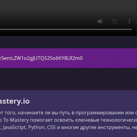
N_eAz5emLZW1o2gJUTQ525o6KY8LR2m0
stery.io
т того, начинаете ли вы путь в программировании или 
o To Mastery помогает освоить ключевые технологичес
, JavaScript, Python, CSS и многие другие инструменты,
удоустройства и достижения результатов в ведущих ком