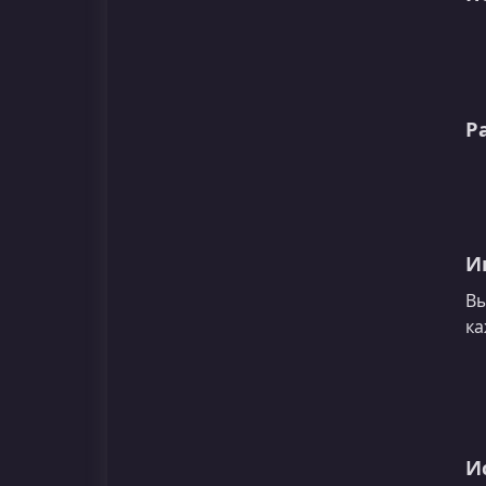
Р
И
Вы
ка
И