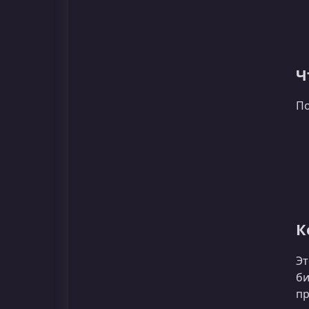
Ч
По
К
Эт
би
пр