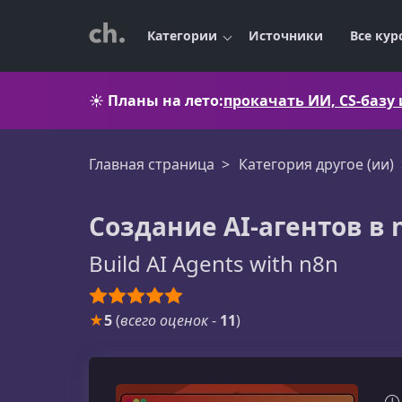
Категории
Источники
Все кур
☀️
Планы на лето:
прокачать ИИ, CS-базу
Главная страница
Категория другое (ии)
Создание AI-агентов в 
Build AI Agents with n8n
★
5
(
всего оценок
-
11
)