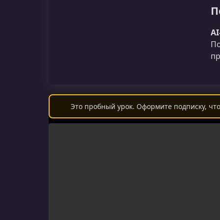
П
A
По
пр
Это пробный урок. Оформите подписку, что