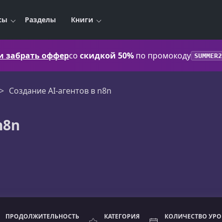
сы
Разделы
Книги
 и забрать оффер
со
скидкой 50%
по промокоду
SUMMER2
Создание AI-агентов в n8n
n8n
ПРОДОЛЖИТЕЛЬНОСТЬ
КАТЕГОРИЯ
КОЛИЧЕСТВО УР