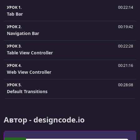
УРОК 1.
00:22:14
Tab Bar
УРОК 2.
00:19:42
Navigation Bar
УРОК 3.
00:22:28
Table View Controller
УРОК 4.
00:21:16
Web View Controller
УРОК 5.
00:28:08
Default Transitions
УРОК 6.
00:26:11
Custom Transitions
Автор - designcode.io
УРОК 7.
00:49:25
Gesture Interactions