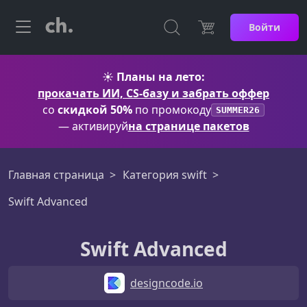
Войти
☀️
Планы на лето:
прокачать ИИ, CS-базу и забрать оффер
со
скидкой 50%
по промокоду
SUMMER26
— активируй
на странице пакетов
Главная страница
Категория swift
Swift Advanced
Swift Advanced
designcode.io